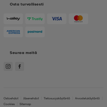
Osta turvallisesti
 & otsanauhat
 & otsanauhat
asut
et
rrastot
s
Seuraa meitä
s
Ostoehdot
Jäsenehdot
Tietosuojakäytäntö
Arvostelukäytäntö
Cookies
Sitemap