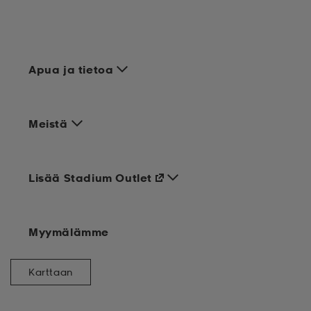
set
asut
tarvikkeet
u- & treenikengät
Apua ja tietoa
olasit
eet & lapaset
Meistä
aatteet
Lisää Stadium Outlet
aatteet
rit
Myymälämme
eet & lapaset
eet & lapaset
olasit
Karttaan
et
rrastot
set