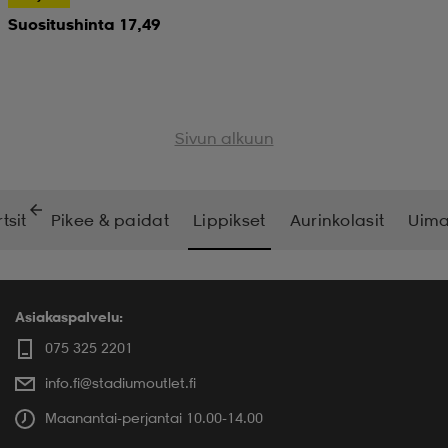
Suositushinta 17,49
Sivun alkuun
tsit
Pikee & paidat
Lippikset
Aurinkolasit
Uima
Asiakaspalvelu:
075 325 2201
info.fi@stadiumoutlet.fi
Maanantai-perjantai 10.00-14.00