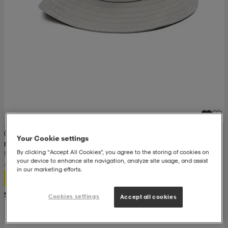
(1)
Your Cookie settings
NEW ERA
By clicking “Accept All Cookies”, you agree to the storing of cookies on
New Era Essential Bucket
your device to enhance site navigation, analyze site usage, and assist
in our marketing efforts.
12,99
Suositushinta 26,99
Cookies settings
Accept all cookies