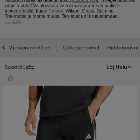
Haluatko ostaa lasketteluhousut,
juoksutrikoot
, collegehousut tai
jotain muuta? Vaihtuvassa valikoimassamme on malleja
tuotemerkeiltä, kuten
Tenson
, Wilson, Cross, Salming,
t
uskengät
dat
uskengät
alit
Trekmates ja monta muuta. Tervetuloa siis tutustumaan
valikoimaamme, kun ostoslistalla on uudet miesten housut.
Lue lisää
saappaat
t
alit
aatteet
saappaat
Miesten vaatteet
Collegehousut
Hiihtohousut
it
alit
it
saappaat
elikengät
Suodatus
Lajittelu
 & hameet
kengät & saappaat
 & paidat
elikengät
aatteet
kengät & saappaat
t & Uimapuvut
kengät
set
kengät & saappaat
et
kengät
aatteet
tarvikkeet
olasit
kengät
rrastot
tarvikkeet