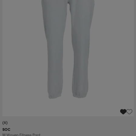
(6)
SOC
M Woven Fitness Pant