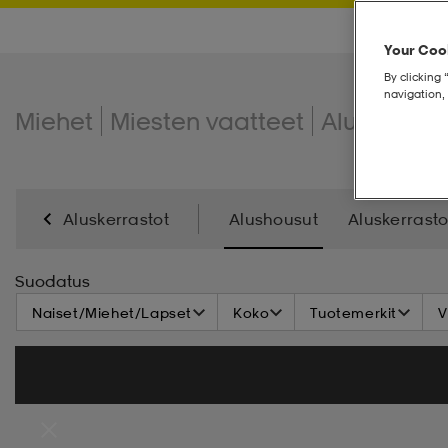
Your Cook
By clicking 
navigation, 
Miehet
Miesten vaatteet
Aluskerrast
Aluskerrastot
Alushousut
Aluskerrasto
Suodatus
Naiset/Miehet/Lapset
Koko
Tuotemerkit
V