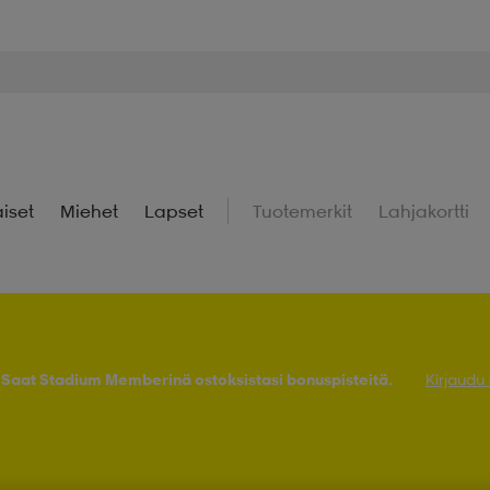
iset
Miehet
Lapset
Tuotemerkit
Lahjakortti
! Saat Stadium Memberinä ostoksistasi bonuspisteitä.
Kirjaudu