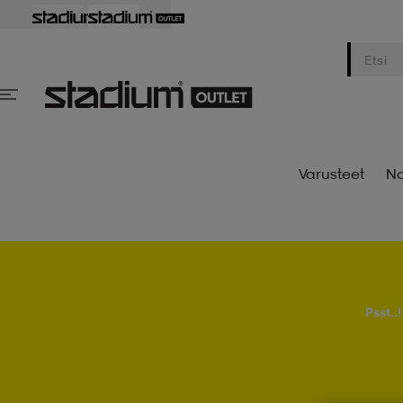
Varusteet
Na
Psst..