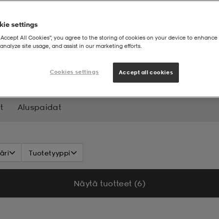
ie settings
“Accept All Cookies”, you agree to the storing of cookies on your device to enhance 
analyze site usage, and assist in our marketing efforts.
ot
Alushousut
Cookies settings
Accept all cookies
t
Aluspaidat
äri
Tuotetyyppi
Näytä tuotteet (6)