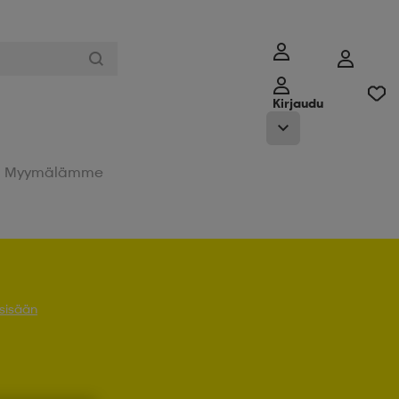
Kirjaudu
Myymälämme
 sisään