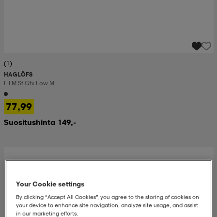
(1)
HAGLÖFS
L.i.m St Gtx Low M
77,99
Suositushinta 149,-
Your Cookie settings
By clicking “Accept All Cookies”, you agree to the storing of cookies on
your device to enhance site navigation, analyze site usage, and assist
in our marketing efforts.