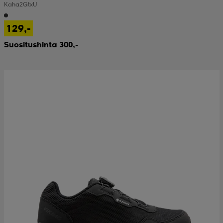
Kaha 2 Gtx U
129,-
Suositushinta 300,-