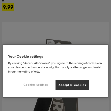
9,99
 & otsanauhat
 & otsanauhat
asut
et
rrastot
s
Your Cookie settings
By clicking “Accept All Cookies”, you agree to the storing of cookies on
s
your device to enhance site navigation, analyze site usage, and assist
in our marketing efforts.
Cookies settings
Accept all cookies