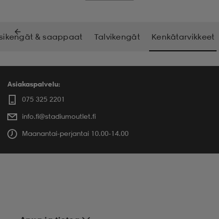
sikengät & saappaat
Talvikengät
Kenkätarvikkeet
Asiakaspalvelu:
075 325 2201
info.fi@stadiumoutlet.fi
Maanantai-perjantai 10.00-14.00