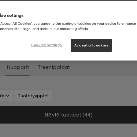
ie settings
“Accept All Cookies”, you agree to the storing of cookies on your device to enhance 
analyze site usage, and assist in our marketing efforts.
pparit
Cookies settings
Accept all cookies
Hupparit
Treenipaidat
äri
Tuotetyyppi
Näytä tuotteet (44)