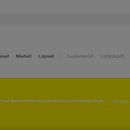
iset
Miehet
Lapset
Tuotemerkit
Lahjakortti
! Saat Stadium Memberinä ostoksistasi bonuspisteitä.
Kirjaudu