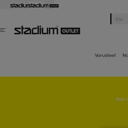
Varusteet
Na
Psst..