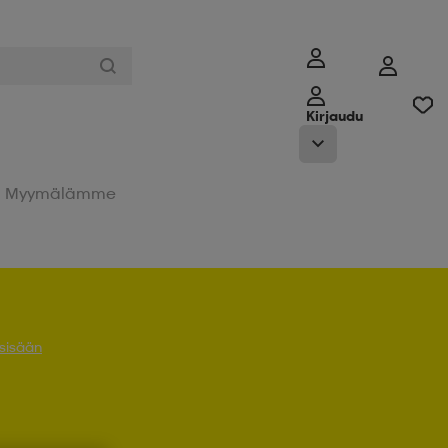
Kirjaudu
Myymälämme
 sisään