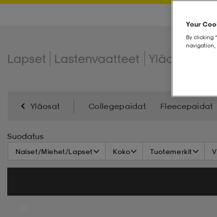
Your Cook
By clicking 
navigation, 
Lapset
Lastenvaatteet
Yläosat
Hu
Yläosat
Collegepaidat
Fleecepaidat
Suodatus
Naiset/Miehet/Lapset
Koko
Tuotemerkit
V