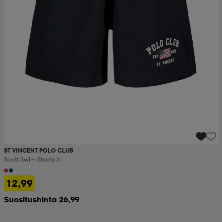
set
asut
tarvikkeet
u- & treenikengät
olasit
eet & lapaset
aatteet
aatteet
rit
ST VINCENT POLO CLUB
Scott Swim Shorts Jr
eet & lapaset
eet & lapaset
olasit
12,99
Suositushinta 26,99
et
rrastot
set