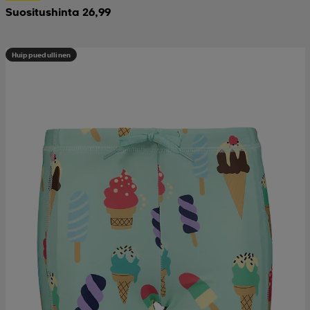
Suositushinta 26,99
Huippuedullinen