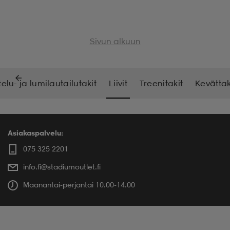
Sivun alkuun
elu- ja lumilautailutakit
Liivit
Treenitakit
Kevättak
Asiakaspalvelu:
075 325 2201
info.fi@stadiumoutlet.fi
Maanantai-perjantai 10.00-14.00