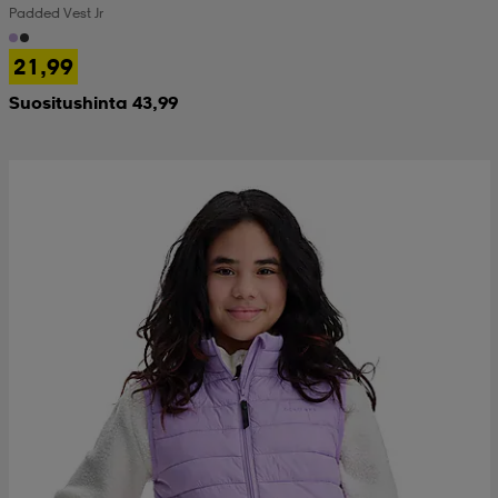
Padded Vest Jr
 & otsanauhat
 & otsanauhat
asut
21,99
Suositushinta 43,99
et
rrastot
s
s