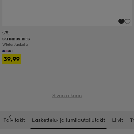
(70)
SKI INDUSTRIES
Winter Jacket Jr
+1
39,99
Sivun alkuun
Talvitakit
Laskettelu- ja lumilautailutakit
Liivit
T