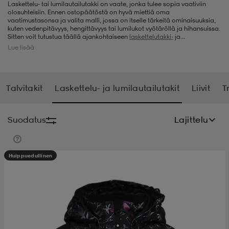
Laskettelu- tai lumilautailutakki on vaate, jonka tulee sopia vaativiin
olosuhteisiin. Ennen ostopäätöstä on hyvä miettiä oma
t
uskengät
dat
uskengät
alit
vaatimustasonsa ja valita malli, jossa on itselle tärkeitä ominaisuuksia,
kuten vedenpitävyys, hengittävyys tai lumilukot vyötäröllä ja hihansuissa.
Sitten voit tutustua täällä ajankohtaiseen
laskettelutakki-
ja
lumilautailutakkivalikoimaamme ja valita malleista sopivimman.
Lue lisää
Valikoimaamme kuuluu laadukkaat takit reilusti alennettuun hintaan.
saappaat
t
alit
aatteet
saappaat
Stadium Outletista hankit myös muut
lasketteluvaatteet
, kuten
lasketteluhousut
, ja lasketteluvarusteet, kuten
laskettelumonot
,
laskettelukypärän
ja
laskettelulasit
. Myös nämä tuotteet myydään
hyvään tarjoushintaan, joten etsiessäsi lumilautailu- tai laskettelutakkia
Talvitakit
Laskettelu- ja lumilautailutakit
Liivit
T
voit tehdä samalla löytöjä myös muista tuoteryhmistä.
it
alit
it
saappaat
elikengät
Suodatus
Lajittelu
 & hameet
kengät & saappaat
 & paidat
elikengät
aatteet
kengät & saappaat
Huippuedullinen
t & Uimapuvut
kengät
set
kengät & saappaat
et
kengät
aatteet
tarvikkeet
olasit
kengät
rrastot
tarvikkeet