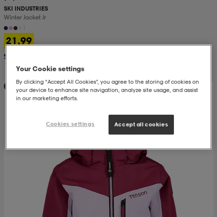
SKI INDUSTRIES
Winter Jacket Jr
 & otsanauhat
 & otsanauhat
asut
+1
21,99
Suositushinta 39,99
et
Your Cookie settings
By clicking “Accept All Cookies”, you agree to the storing of cookies on
Huippuedullinen
your device to enhance site navigation, analyze site usage, and assist
rrastot
s
in our marketing efforts.
Cookies settings
Accept all cookies
s