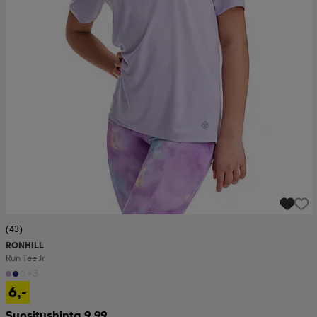
(43)
RONHILL
Run Tee Jr
+3
6,-
Suositushinta 9,99