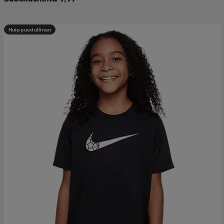
Huippuedullinen