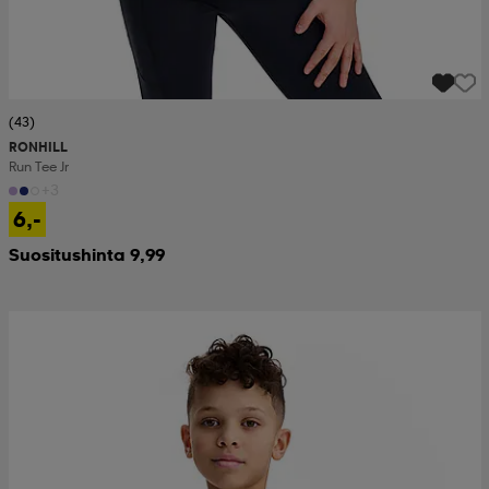
(43)
RONHILL
Run Tee Jr
+3
6,-
Suositushinta 9,99