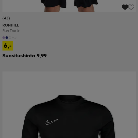
(43)
RONHILL
Run Tee Jr
+3
6,-
Suositushinta 9,99