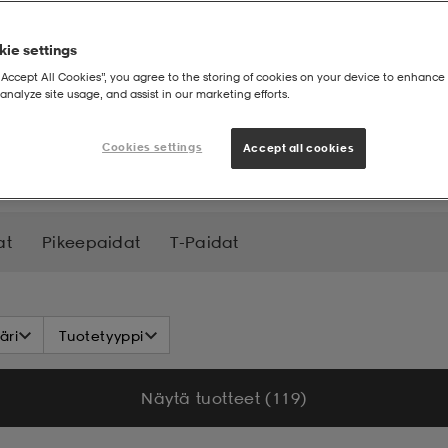
ie settings
“Accept All Cookies”, you agree to the storing of cookies on your device to enhance 
analyze site usage, and assist in our marketing efforts.
topit
Cookies settings
Accept all cookies
at
Pikeepaidat
T-Paidat
äri
Tuotetyyppi
Näytä tuotteet (119)