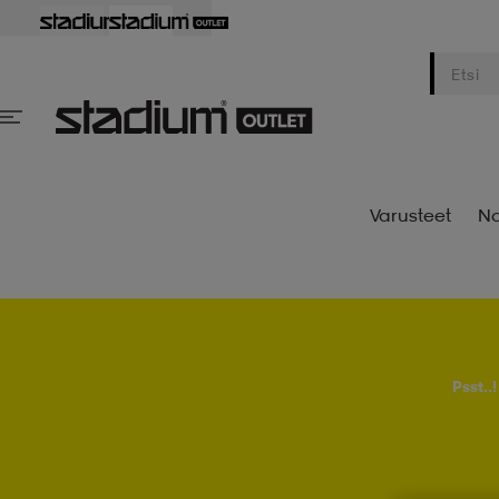
Varusteet
Na
Psst..