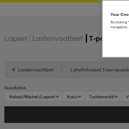
Your Cook
By clicking 
navigation, 
Lapset
Lastenvaatteet
T-paidat & 
Lastenvaatteet
Lyhythihaiset Treenipaid
Suodatus
Naiset/Miehet/Lapset
Koko
Tuotemerkit
V