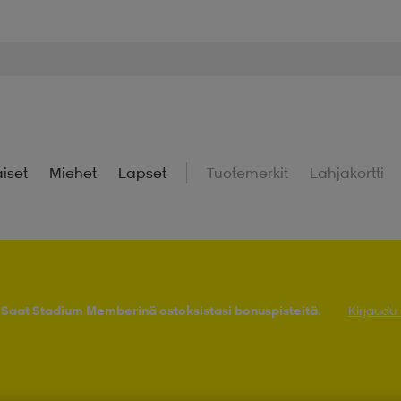
iset
Miehet
Lapset
Tuotemerkit
Lahjakortti
! Saat Stadium Memberinä ostoksistasi bonuspisteitä.
Kirjaudu