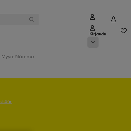
Kirjaudu
Myymälämme
 sisään