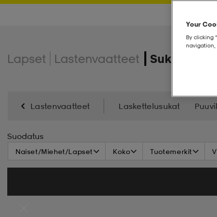
Your Cook
By clicking 
navigation, 
Lapset
Lastenvaatteet
Sukat
Lastenvaatteet
Laskettelusukat
Puuvi
Suodatus
Naiset/Miehet/Lapset
Koko
Tuotemerkit
V