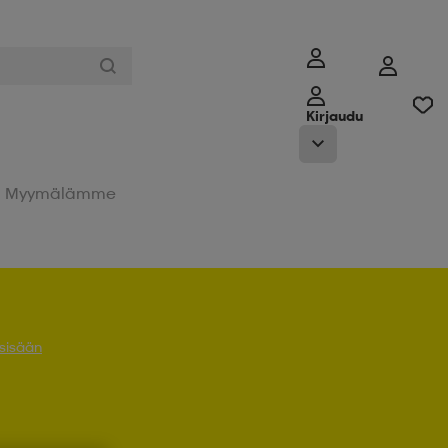
Kirjaudu
Myymälämme
 sisään