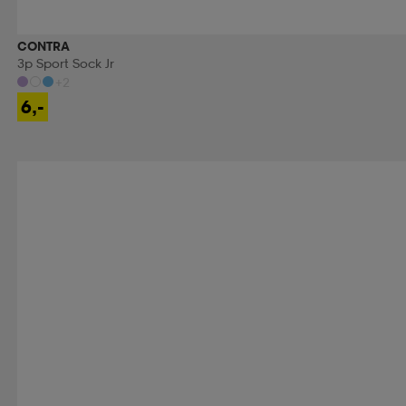
CONTRA
3p Sport Sock Jr
+2
6,-