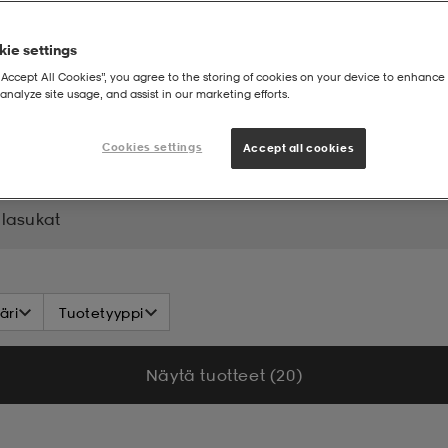
ie settings
“Accept All Cookies”, you agree to the storing of cookies on your device to enhance 
analyze site usage, and assist in our marketing efforts.
Cookies settings
Accept all cookies
llasukat
äri
Tuotetyyppi
Näytä tuotteet (20)