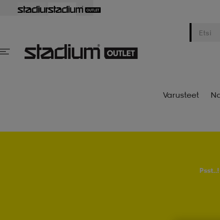
Varusteet
Na
Psst..