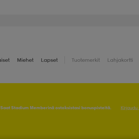
iset
Miehet
Lapset
Tuotemerkit
Lahjakortti
! Saat Stadium Memberinä ostoksistasi bonuspisteitä.
Kirjaudu