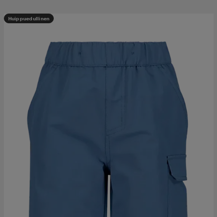
Huippuedullinen