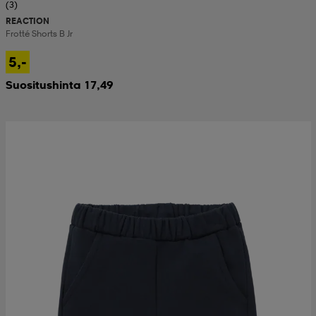
(3)
REACTION
Frotté Shorts B Jr
5,-
Suositushinta 17,49