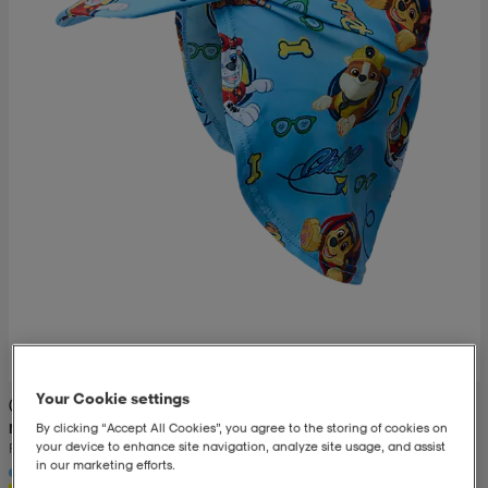
set
asut
tarvikkeet
u- & treenikengät
olasit
eet & lapaset
aatteet
aatteet
rit
eet & lapaset
eet & lapaset
olasit
Your Cookie settings
(11)
By clicking “Accept All Cookies”, you agree to the storing of cookies on
NICKELODEON
your device to enhance site navigation, analyze site usage, and assist
Paw Patrol Uv Hat Jr
et
rrastot
set
in our marketing efforts.