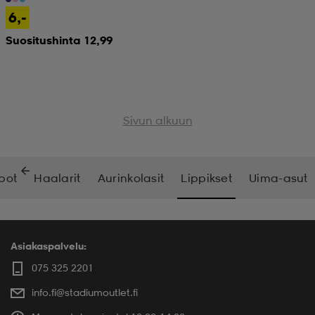
6,-
Suositushinta 12,99
Sivun alkuun
pot
Haalarit
Aurinkolasit
Lippikset
Uima-asut
Asiakaspalvelu:
075 325 2201
info.fi@stadiumoutlet.fi