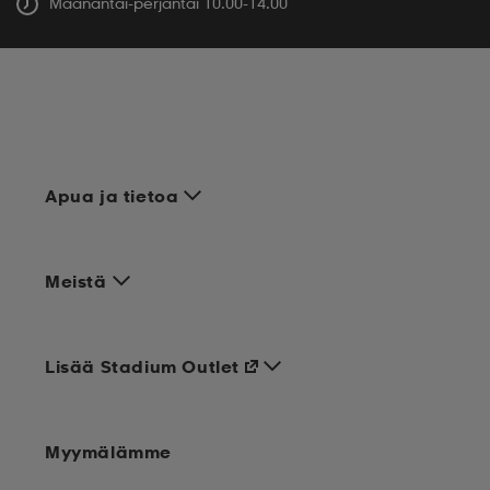
Maanantai-perjantai 10.00-14.00
Apua ja tietoa
Meistä
Lisää Stadium Outlet
Myymälämme