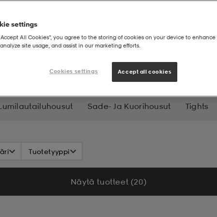
ie settings
“Accept All Cookies”, you agree to the storing of cookies on your device to enhance 
analyze site usage, and assist in our marketing efforts.
ut
Collegehousut
Cookies settings
Accept all cookies
 Lumilautailuhousut
Sade- Ja Kuorihousut
Tights
äri
Tuotetyyppi
Näytä tuotteet (20)