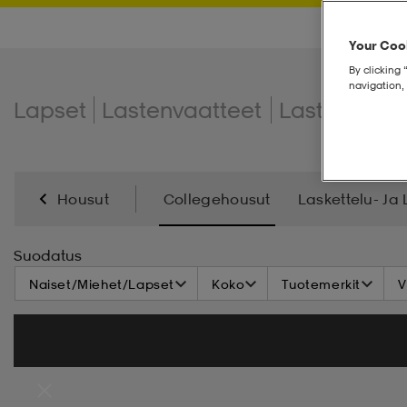
Your Cook
By clicking 
navigation, 
Lapset
Lastenvaatteet
Lasten hous
Housut
Collegehousut
Laskettelu- Ja
Suodatus
Naiset/Miehet/Lapset
Koko
Tuotemerkit
V