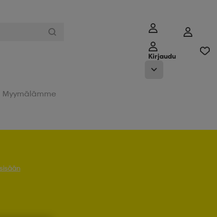
Kirjaudu
Myymälämme
 sisään