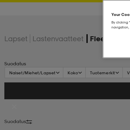
Your Cook
By clicking 
navigation, 
Lapset
Lastenvaatteet
Fleecet
Suodatus
Naiset/Miehet/Lapset
Koko
Tuotemerkit
V
Suodatus