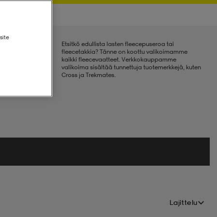
site
Etsitkö edullista lasten fleecepuseroa tai
fleecetakkia? Tänne on koottu valikoimamme
kaikki fleecevaatteet. Verkkokauppamme
valikoima sisältää tunnettuja tuotemerkkejä, kuten
Cross ja Trekmates.
Lajittelu