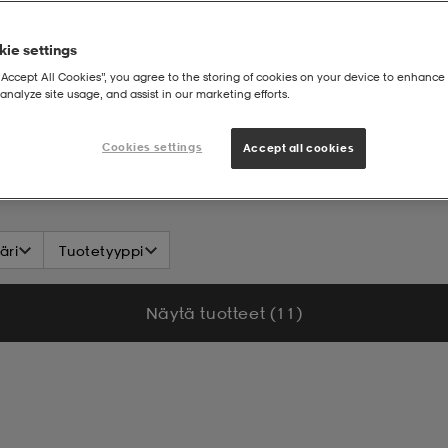
ie settings
“Accept All Cookies”, you agree to the storing of cookies on your device to enhance 
analyze site usage, and assist in our marketing efforts.
Cookies settings
Accept all cookies
äri
Tuotetyyppi
Näytä tuotteet (11)