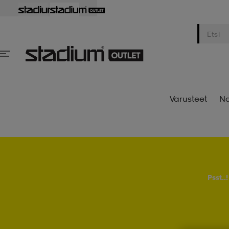
Varusteet
Na
Psst..