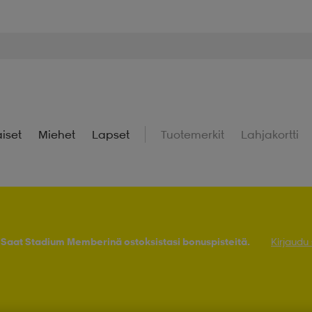
iset
Miehet
Lapset
Tuotemerkit
Lahjakortti
! Saat Stadium Memberinä ostoksistasi bonuspisteitä.
Kirjaudu