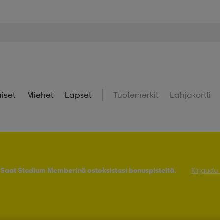
iset
Miehet
Lapset
Tuotemerkit
Lahjakortti
! Saat Stadium Memberinä ostoksistasi bonuspisteitä.
Kirjaudu