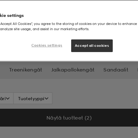
ie settings
“Accept All Cookies”, you agree to the storing of cookies on your device to enhance 
analyze site usage, and assist in our marketing efforts.
eenikengät
Cookies settings
Accept all cookies
Treenikengät
Jalkapallokengät
Sandaalit
tarvikkeet
Juoksu- & Treenikengät
äri
Tuotetyyppi
Näytä tuotteet (2)