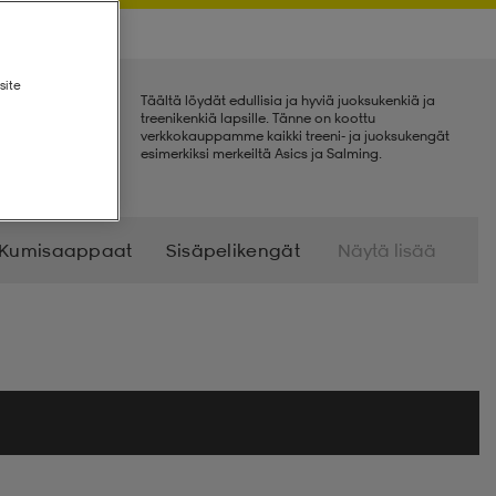
site
Täältä löydät edullisia ja hyviä juoksukenkiä ja
treenikenkiä lapsille. Tänne on koottu
verkkokauppamme kaikki treeni- ja juoksukengät
esimerkiksi merkeiltä Asics ja Salming.
Kumisaappaat
Sisäpelikengät
Näytä lisää