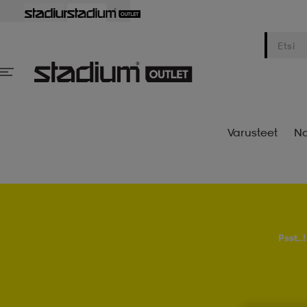
Varusteet
Na
Psst..