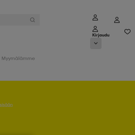
Kirjaudu
Myymälämme
 sisään