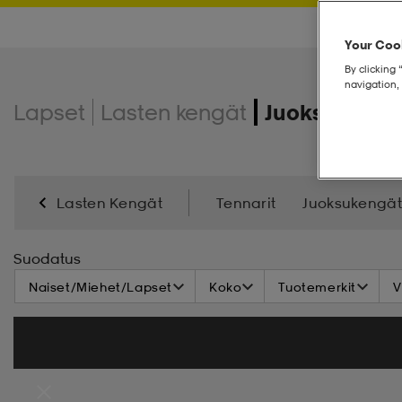
Your Cook
By clicking 
navigation, 
Lapset
Lasten kengät
Juoksu- & tr
Lasten Kengät
Tennarit
Juoksukengät
Varsikengät & Saappaat
Talvikengät
Kenkä
Suodatus
Naiset/Miehet/Lapset
Koko
Tuotemerkit
V