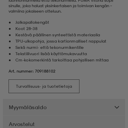
luonnonnurmella että tekonurmella. PUMA Vitoria sopii
sinulle, joka haluat yksinkertaisen ja toimivan kengän –
valmiina jokaiseen otteluun.
Jalkapallokengät
Koot 28–38
Kestävä päällinen synteettistä materiaalia
TPU-ulkopohja, jossa kartionmalliset nappulat
Sekä nurmi- että tekonurmikentille
Tekstiilivuori lisää käyttömukavuutta
Cm-kokomerkintä tarkoittaa pohjallisen mittaa
Art. nummer: 709188102
Turvallisuus- ja tuotetietoja
Myymäläsaldo
Arvostelut