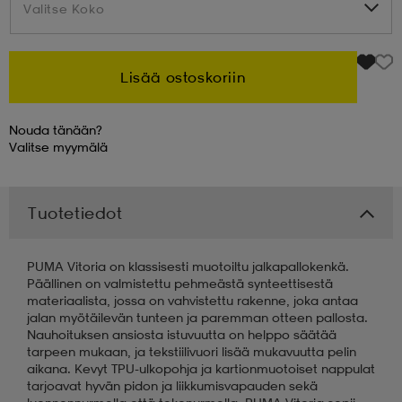
Valitse Koko
Valitse Koko
 & otsanauhat
 & otsanauhat
asut
Lisää ostoskoriin
et
Nouda tänään?
Valitse
myymälä
rrastot
s
Tuotetiedot
s
PUMA Vitoria on klassisesti muotoiltu jalkapallokenkä.
Päällinen on valmistettu pehmeästä synteettisestä
materiaalista, jossa on vahvistettu rakenne, joka antaa
jalan myötäilevän tunteen ja paremman otteen pallosta.
Nauhoituksen ansiosta istuvuutta on helppo säätää
tarpeen mukaan, ja tekstiilivuori lisää mukavuutta pelin
aikana. Kevyt TPU-ulkopohja ja kartionmuotoiset nappulat
tarjoavat hyvän pidon ja liikkumisvapauden sekä