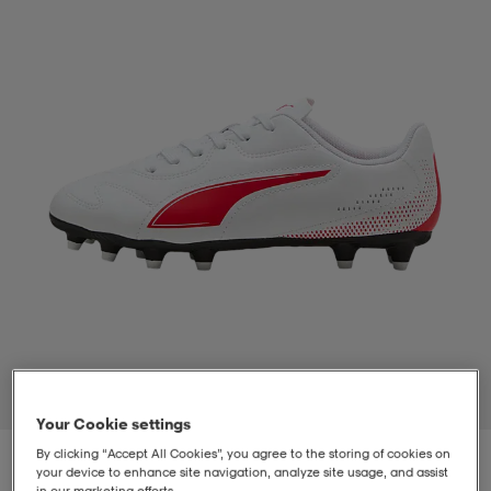
t
uskengät
dat
uskengät
alit
saappaat
t
alit
aatteet
saappaat
it
alit
it
saappaat
elikengät
 & hameet
kengät & saappaat
 & paidat
elikengät
aatteet
kengät & saappaat
t & Uimapuvut
kengät
set
kengät & saappaat
et
kengät
1
/
5
Your Cookie settings
aatteet
tarvikkeet
olasit
kengät
rrastot
tarvikkeet
By clicking “Accept All Cookies”, you agree to the storing of cookies on
your device to enhance site navigation, analyze site usage, and assist
in our marketing efforts.