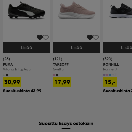
Lisää
Lisää
Lisä
Valitse Koko
Valitse Koko
Valitse Koko
(26)
(121)
(523)
PUMA
TAKEOFF
RONHILL
Vitoria Ii Fg/ag Jr
Swift Jr
Runner Jr
+2
30,99
17,99
15,-
Suositushinta 43,99
Suositushinta 
Suosittu lisäys ostoksiin