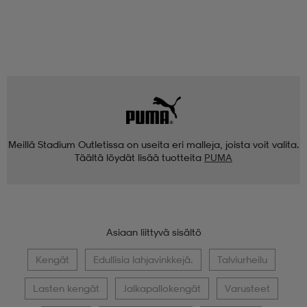
Meillä Stadium Outletissa on useita eri malleja, joista voit valita.
Täältä löydät lisää tuotteita
PUMA
Asiaan liittyvä sisältö
Kengät
Edullisia lahjavinkkejä.
Talviurheilu
Lasten kengät
Jalkapallokengät
Varusteet