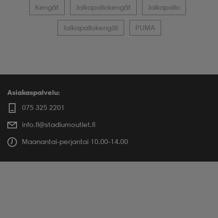
Kengät
Jalkapallokengät
Jalkapallo
Jalkapallokengät
PUMA
Asiakaspalvelu:
075 325 2201
info.fi@stadiumoutlet.fi
Maanantai-perjantai 10.00-14.00