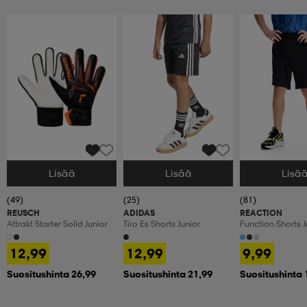
Lisää
Lisää
Lisä
Valitse Koko
Valitse Koko
Valitse Koko
(49)
(25)
(81)
REUSCH
ADIDAS
REACTION
Attrakt Starter Solid Junior
Tiro Es Shorts Junior
Function Shorts J
12,99
12,99
9,99
Suositushinta 26,99
Suositushinta 21,99
Suositushinta 