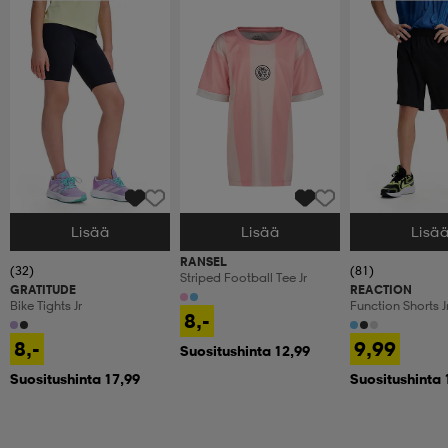
Lisää
Lisää
Lisä
Valitse Koko
Valitse Koko
Valitse Koko
RANSEL
(32)
(81)
Striped Football Tee Jr
GRATITUDE
REACTION
Bike Tights Jr
Function Shorts J
8,-
8,-
9,99
Suositushinta 12,99
Suositushinta 17,99
Suositushinta 