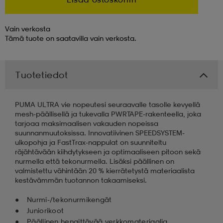
 & otsanauhat
 & otsanauhat
asut
Vain verkosta
Tämä tuote on saatavilla vain verkosta.
et
Tuotetiedot
rrastot
s
PUMA ULTRA vie nopeutesi seuraavalle tasolle kevyellä
mesh-päällisellä ja tukevalla PWRTAPE-rakenteella, joka
tarjoaa maksimaalisen vakauden nopeissa
suunnanmuutoksissa. Innovatiivinen SPEEDSYSTEM-
s
ulkopohja ja FastTrax-nappulat on suunniteltu
räjähtävään kiihdytykseen ja optimaaliseen pitoon sekä
nurmella että tekonurmella. Lisäksi päällinen on
valmistettu vähintään 20 % kierrätetystä materiaalista
kestävämmän tuotannon takaamiseksi.
Nurmi-/tekonurmikengät
Juniorikoot
Päällinen hengittävää verkkomateriaalia