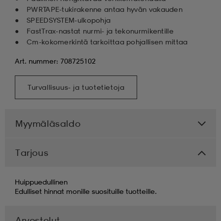
PWRTAPE-tukirakenne antaa hyvän vakauden
SPEEDSYSTEM-ulkopohja
FastTrax-nastat nurmi- ja tekonurmikentille
Cm-kokomerkintä tarkoittaa pohjallisen mittaa
Art. nummer: 708725102
Turvallisuus- ja tuotetietoja
Myymäläsaldo
Tarjous
Huippuedullinen
Edulliset hinnat monille suosituille tuotteille.
Arvostelut