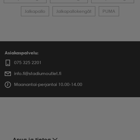
Jalkapallo
Jalkapallokengät
PUMA
Asiakaspalvelu:
075 325 2201
info.fi@stadiumoutlet.fi
Maanantai-perjantai 10.00-14.00
Apua ja tietoa