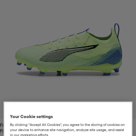
t
uskengät
dat
uskengät
alit
saappaat
t
alit
aatteet
saappaat
it
alit
it
saappaat
elikengät
 & hameet
kengät & saappaat
 & paidat
elikengät
aatteet
kengät & saappaat
t & Uimapuvut
kengät
set
kengät & saappaat
et
kengät
1
/
6
Your Cookie settings
Fizzy Apple/blue
By clicking “Accept All Cookies”, you agree to the storing of cookies on
aatteet
tarvikkeet
olasit
kengät
rrastot
tarvikkeet
your device to enhance site navigation, analyze site usage, and assist
Fizzy Apple/blue
in our marketing efforts.