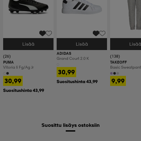
Lisää
Lisää
Lisä
Valitse Koko
Valitse Koko
Valitse Koko
ADIDAS
(26)
(138)
Grand Court 2.0 K
PUMA
TAKEOFF
Vitoria Ii Fg/ag Jr
Basic Sweatpant 
30,99
30,99
9,99
Suositushinta 43,99
Suositushinta 43,99
Suosittu lisäys ostoksiin