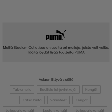
Meillä Stadium Outletissa on useita eri malleja, joista voit valita.
Täältä löydät lisää tuotteita
PUMA
Asiaan liittyvä sisältö
Talviurheilu
Edullisia lahjavinkkejä.
Kengät
Katso hinta
Varusteet
Kengät
Jalkapallokengät
Lasten kengät
Jalkapallokengät