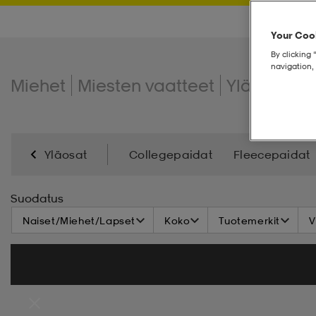
Your Cook
By clicking 
navigation, 
Miehet
Miesten vaatteet
Yläosat
H
Yläosat
Collegepaidat
Fleecepaidat
Suodatus
Naiset/Miehet/Lapset
Koko
Tuotemerkit
V