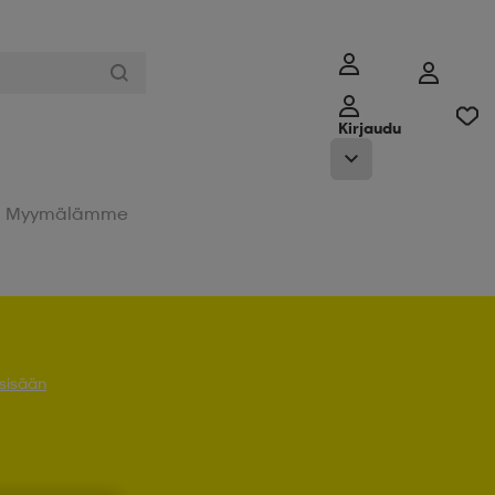
Kirjaudu
Myymälämme
 sisään