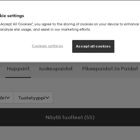
ie settings
“Accept All Cookies”, you agree to the storing of cookies on your device to enhance 
analyze site usage, and assist in our marketing efforts.
upparit
Cookies settings
Accept all cookies
Hupparit
Juoksupaidat
Pikeepaidat Ja Paidat
äri
Tuotetyyppi
Näytä tuotteet (55)