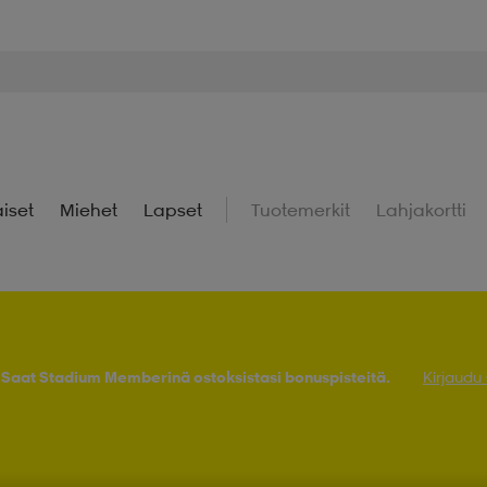
iset
Miehet
Lapset
Tuotemerkit
Lahjakortti
! Saat Stadium Memberinä ostoksistasi bonuspisteitä.
Kirjaudu