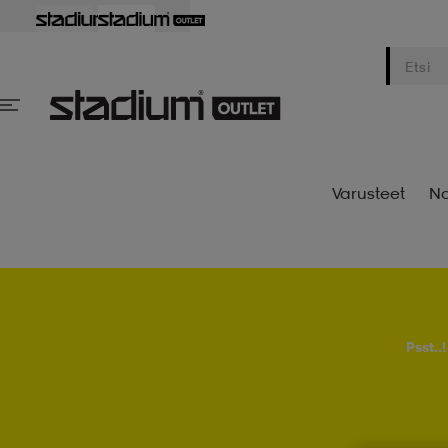
Varusteet
Na
Psst..