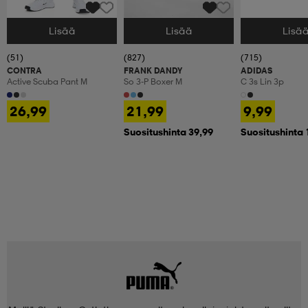
Lisää
Lisää
Lisä
Valitse Koko
Valitse Koko
Valitse Koko
(51)
(827)
(715)
CONTRA
FRANK DANDY
ADIDAS
Active Scuba Pant M
So 3-P Boxer M
C 3s Lin 3p
26,99
21,99
9,99
Suositushinta 39,99
Suositushinta 