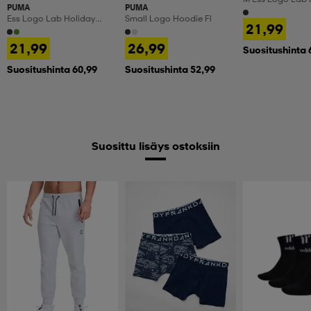
PUMA
PUMA
Hood
Ess Logo Lab Holiday
Small Logo Hoodie Fl
21,99
Hoodie M
21,99
26,99
Suositushinta 
Suositushinta 60,99
Suositushinta 52,99
Suosittu lisäys ostoksiin