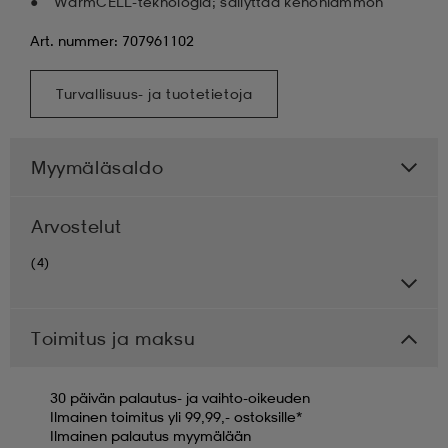
WarmCELL-teknologia; säilyttää kehonlämmön
Art. nummer: 707961102
Turvallisuus- ja tuotetietoja
Myymäläsaldo
Arvostelut
(4)
Toimitus ja maksu
30 päivän palautus- ja vaihto-oikeuden
Ilmainen toimitus yli 99,99,- ostoksille*
Ilmainen palautus myymälään