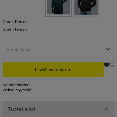
 & otsanauhat
 & otsanauhat
asut
Green Terrain
Green Terrain
et
Valitse Koko
Valitse Koko
rrastot
s
Lisää ostoskoriin
s
Nouda tänään?
Valitse
myymälä
Tuotetiedot