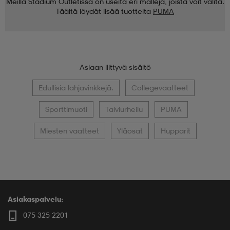
Meillä Stadium Outletissa on useita eri malleja, joista voit valita.
Täältä löydät lisää tuotteita
PUMA
Asiaan liittyvä sisältö
Edullisia lahjavinkkejä.
Collegevaatteet
Sporttimuoti
Talviurheilu
PUMA
Miesten vaatteet
Yläosat
Hupparit
Asiakaspalvelu:
075 325 2201