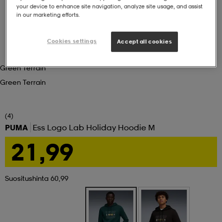
your device to enhance site navigation, analyze site usage, and assist
in our marketing efforts.
set
asut
tarvikkeet
u- & treenikengät
Cookies settings
Accept all cookies
olasit
eet & lapaset
Green Terrain
Green Terrain
aatteet
(4)
PUMA
Ess Logo Lab Holiday Hoodie M
aatteet
rit
21,99
eet & lapaset
eet & lapaset
olasit
Suositushinta 60,99
et
rrastot
set