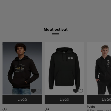
Muut ostivat
Huippuedullinen
Huippuedullinen
Lisää
Lisää
Lisä
Valitse Koko
Valitse Koko
Valitse Koko
PUMA
(4)
(4)
M Ess Logo Lab 