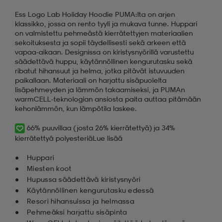
Ess Logo Lab Holiday Hoodie PUMA:lta on arjen
klassikko, jossa on rento tyyli ja mukava tunne. Huppari
on valmistettu pehmeästä kierrätettyjen materiaalien
sekoituksesta ja sopii täydellisesti sekä arkeen että
vapaa-aikaan. Designissa on kiristysnyörillä varustettu
säädettävä huppu, käytännöllinen kengurutasku sekä
ribatut hihansuut ja helma, jotka pitävät istuvuuden
paikallaan. Materiaali on harjattu sisäpuolelta
lisäpehmeyden ja lämmön takaamiseksi, ja PUMAn
warmCELL-teknologian ansiosta paita auttaa pitämään
kehonlämmön, kun lämpötila laskee.
66% puuvillaa (josta 26% kierrätettyä) ja 34%
kierrätettyä polyesteriä
Lue lisää
Huppari
Miesten koot
Hupussa säädettävä kiristysnyöri
Käytännöllinen kengurutasku edessä
Resori hihansuissa ja helmassa
Pehmeäksi harjattu sisäpinta