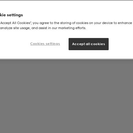
ie settings
“Accept All Cookies”, you agree to the storing of cookies on your device to enhance 
analyze site usage, and assist in our marketing efforts.
Cookies settings
Accept all cookies