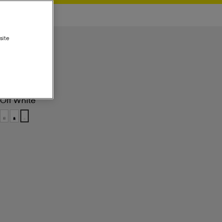
site
Off White
Off White