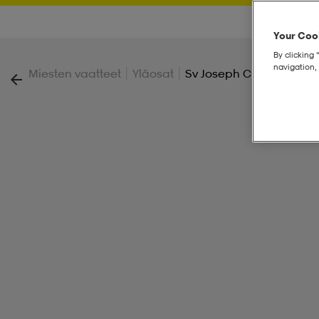
Your Cook
By clicking 
navigation, 
|
|
Miesten vaatteet
Yläosat
Sv Joseph Crew M