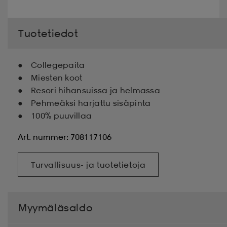
Tuotetiedot
Collegepaita
Miesten koot
Resori hihansuissa ja helmassa
Pehmeäksi harjattu sisäpinta
100% puuvillaa
Art. nummer: 708117106
Turvallisuus- ja tuotetietoja
Myymäläsaldo