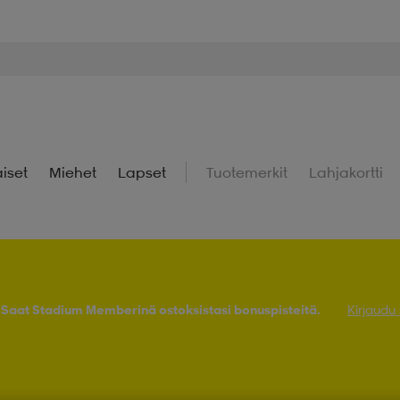
iset
Miehet
Lapset
Tuotemerkit
Lahjakortti
! Saat Stadium Memberinä ostoksistasi bonuspisteitä.
Kirjaudu