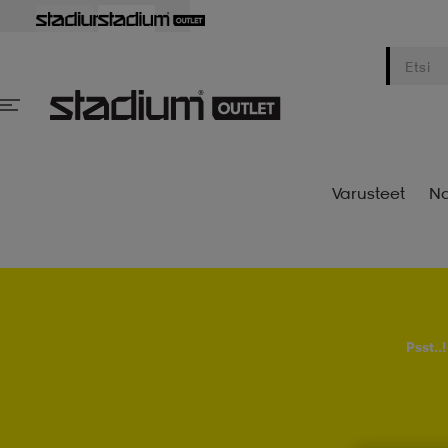
Varusteet
Na
Psst..