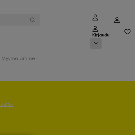
Kirjaudu
Myymälämme
 sisään