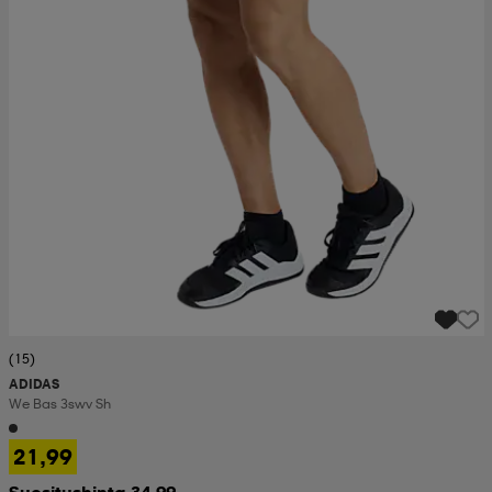
(15)
ADIDAS
We Bas 3swv Sh
21,99
Suositushinta 34,99