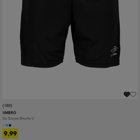
(180)
UMBRO
So Score Shorts U
9,99