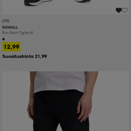
(33)
RONHILL
Run Short Tights M
12,99
Suositushinta 21,99