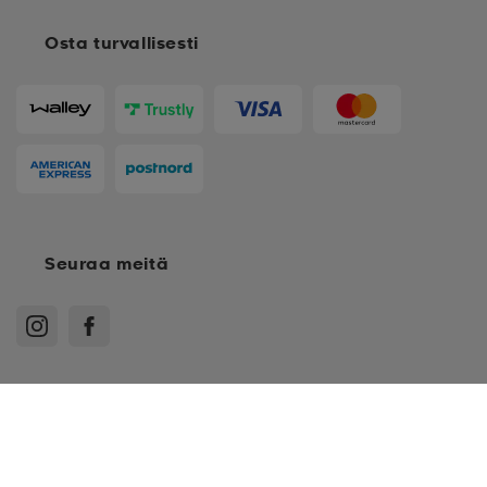
Osta turvallisesti
Seuraa meitä
XS
Ostoehdot
Jäsenehdot
Tietosuojakäytäntö
Arvostelukäytäntö