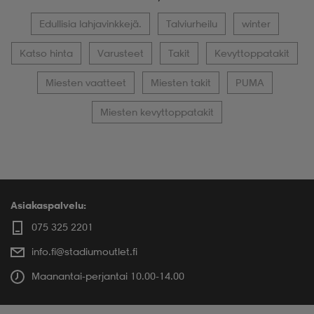
Edullisia lahjavinkkejä.
Talviurheilu
winter
Katso hinta
Varusteet
Takit
Kevyttoppatakit
Miesten vaatteet
Miesten takit
PUMA
Miesten kevyttoppatakit
Asiakaspalvelu:
075 325 2201
info.fi@stadiumoutlet.fi
Maanantai-perjantai 10.00-14.00