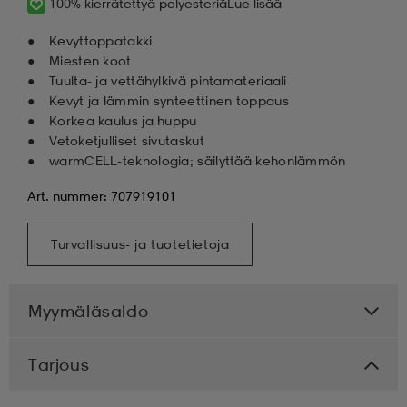
100% kierrätettyä polyesteriä
Lue lisää
Kevyttoppatakki
Miesten koot
Tuulta- ja vettähylkivä pintamateriaali
Kevyt ja lämmin synteettinen toppaus
Korkea kaulus ja huppu
Vetoketjulliset sivutaskut
warmCELL-teknologia; säilyttää kehonlämmön
Art. nummer: 707919101
Turvallisuus- ja tuotetietoja
Myymäläsaldo
Tarjous