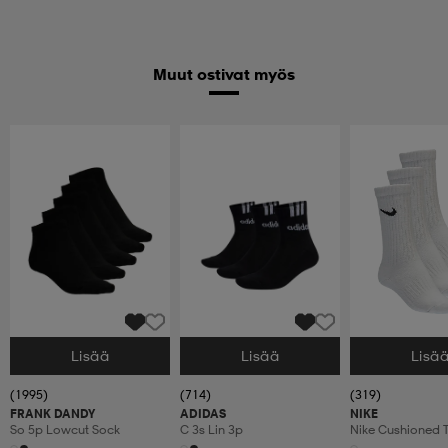
Muut ostivat myös
Lisää
Lisää
Lisä
Valitse Koko
Valitse Koko
Valitse Koko
(1995)
(714)
(319)
FRANK DANDY
ADIDAS
NIKE
So 5p Lowcut Sock
C 3s Lin 3p
Nike Cushioned T
Crew Socks