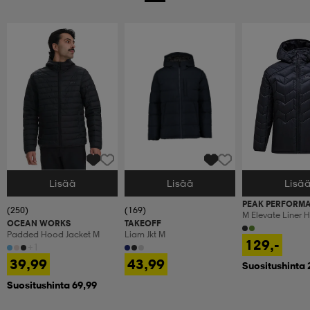
Lisää
Lisää
Lisä
Valitse Koko
Valitse Koko
Valitse Koko
PEAK PERFORM
(250)
(169)
M Elevate Liner 
OCEAN WORKS
TAKEOFF
Padded Hood Jacket M
Liam Jkt M
129,-
+1
39,99
43,99
Suositushinta 
Suositushinta 69,99