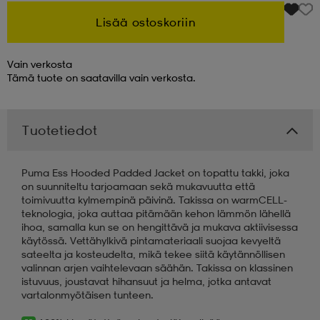
Lisää ostoskoriin
 & otsanauhat
 & otsanauhat
asut
Vain verkosta
Tämä tuote on saatavilla vain verkosta.
et
Tuotetiedot
rrastot
s
Puma Ess Hooded Padded Jacket on topattu takki, joka
on suunniteltu tarjoamaan sekä mukavuutta että
s
toimivuutta kylmempinä päivinä. Takissa on warmCELL-
teknologia, joka auttaa pitämään kehon lämmön lähellä
ihoa, samalla kun se on hengittävä ja mukava aktiivisessa
käytössä. Vettähylkivä pintamateriaali suojaa kevyeltä
sateelta ja kosteudelta, mikä tekee siitä käytännöllisen
valinnan arjen vaihtelevaan säähän. Takissa on klassinen
istuvuus, joustavat hihansuut ja helma, jotka antavat
vartalonmyötäisen tunteen.