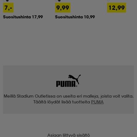
7,-
9,99
12,99
Suositushinta 17,99
Suositushinta 10,99
Meillä Stadium Outletissa on useita eri malleja, joista voit valita.
Täältä löydät lisää tuotteita
PUMA
Asiaan liittyvä sisältö