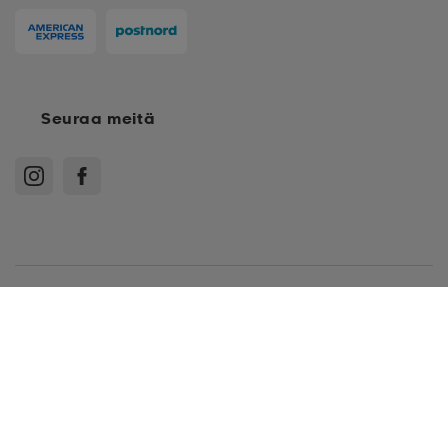
Seuraa meitä
Ostoehdot
Jäsenehdot
Tietosuojakäytäntö
Arvostelukäytäntö
Cookies
Sitemap
S
Suomi - EUR
M
Stadium Oy, Klovinpellontie 1-3 02180 Espoo, Y-tunnus: 1515574-2
L