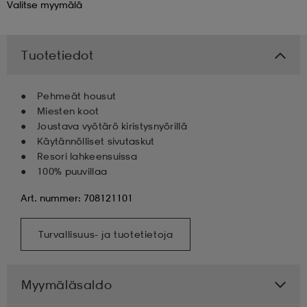
Valitse
myymälä
 & otsanauhat
 & otsanauhat
asut
Tuotetiedot
et
Pehmeät housut
Miesten koot
Joustava vyötärö kiristysnyörillä
rrastot
s
Käytännölliset sivutaskut
Resori lahkeensuissa
100% puuvillaa
s
Art. nummer: 708121101
Turvallisuus- ja tuotetietoja
Myymäläsaldo