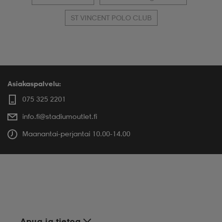
ST VINCENT POLO CLUB
Asiakaspalvelu:
075 325 2201
info.fi@stadiumoutlet.fi
Maanantai-perjantai 10.00-14.00
Apua ja tietoa