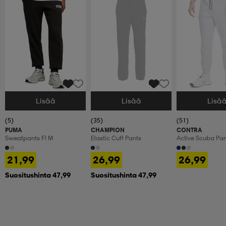
Lisää
Lisää
Lisä
Valitse Koko
Valitse Koko
Valitse Koko
(5)
(35)
(51)
PUMA
CHAMPION
CONTRA
Sweatpants Fl M
Elastic Cuff Pants
Active Scuba Pa
21,99
26,99
26,99
Suositushinta 47,99
Suositushinta 47,99