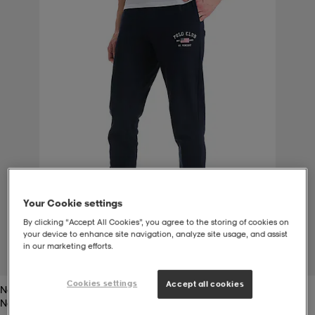
t
uskengät
dat
uskengät
alit
saappaat
t
alit
aatteet
saappaat
it
alit
it
saappaat
elikengät
 & hameet
kengät & saappaat
 & paidat
elikengät
aatteet
kengät & saappaat
Your Cookie settings
By clicking “Accept All Cookies”, you agree to the storing of cookies on
your device to enhance site navigation, analyze site usage, and assist
t & Uimapuvut
kengät
set
kengät & saappaat
et
kengät
in our marketing efforts.
1
/
4
Cookies settings
Accept all cookies
Navy
aatteet
tarvikkeet
olasit
kengät
rrastot
tarvikkeet
Navy