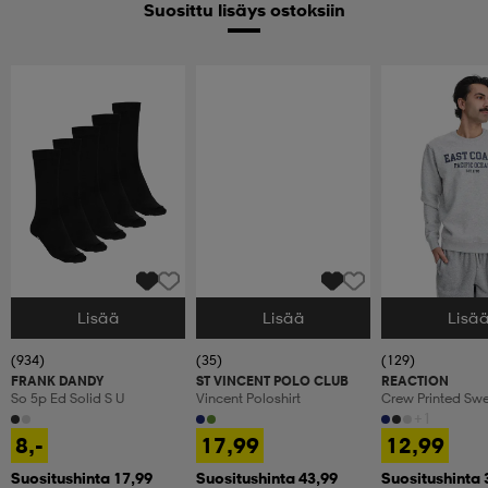
Suosittu lisäys ostoksiin
Lisää
Lisää
Lisä
Valitse Koko
Valitse Koko
Valitse Koko
(934)
(35)
(129)
FRANK DANDY
ST VINCENT POLO CLUB
REACTION
So 5p Ed Solid S U
Vincent Poloshirt
Crew Printed Swe
+1
8,-
17,99
12,99
Suositushinta 17,99
Suositushinta 43,99
Suositushinta 