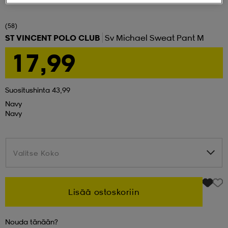
set
asut
tarvikkeet
u- & treenikengät
(58)
ST VINCENT POLO CLUB
Sv Michael Sweat Pant M
17,99
olasit
eet & lapaset
Suositushinta 43,99
aatteet
Navy
Navy
aatteet
rit
Valitse Koko
Valitse Koko
eet & lapaset
eet & lapaset
olasit
Lisää ostoskoriin
et
rrastot
set
Nouda tänään?