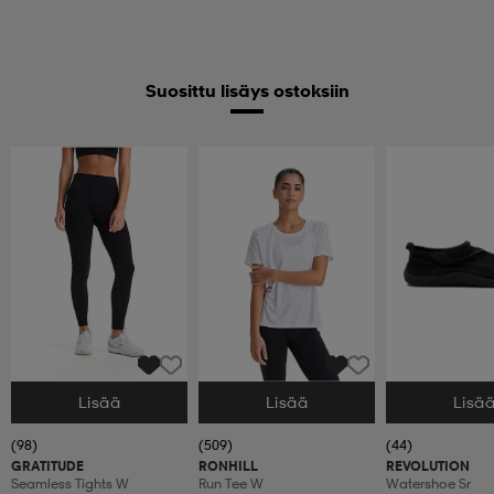
Suosittu lisäys ostoksiin
Lisää
Lisää
Lisä
Valitse Koko
Valitse Koko
Valitse Koko
(98)
(509)
(44)
GRATITUDE
RONHILL
REVOLUTION
Seamless Tights W
Run Tee W
Watershoe Sr