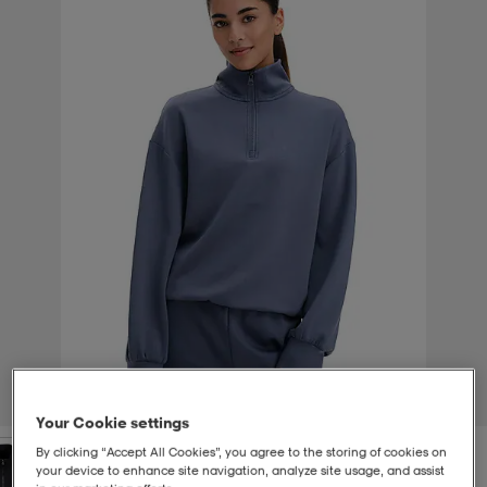
t
uskengät
dat
uskengät
alit
saappaat
t
alit
aatteet
saappaat
it
alit
it
saappaat
elikengät
 & hameet
kengät & saappaat
 & paidat
elikengät
aatteet
kengät & saappaat
t & Uimapuvut
kengät
set
kengät & saappaat
et
kengät
1
/
4
Your Cookie settings
aatteet
tarvikkeet
olasit
kengät
rrastot
tarvikkeet
By clicking “Accept All Cookies”, you agree to the storing of cookies on
your device to enhance site navigation, analyze site usage, and assist