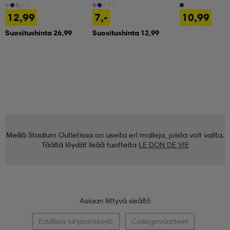
+1
+2
12,99
7,-
10,99
Suositushinta 26,99
Suositushinta 12,99
Meillä Stadium Outletissa on useita eri malleja, joista voit valita.
Täältä löydät lisää tuotteita
LE DON DE VIE
Asiaan liittyvä sisältö
Edullisia lahjavinkkejä.
Collegevaatteet