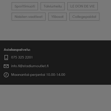
Sporttimuoti
Talviurheilu
LE DON DE VIE
Naisten vaatteet
Yläosat
Collegepaidat
Asiakaspalvelu:
075 325 2201
info.fi@stadiumoutlet.fi
Maanantai-perjantai 10.00-14.00