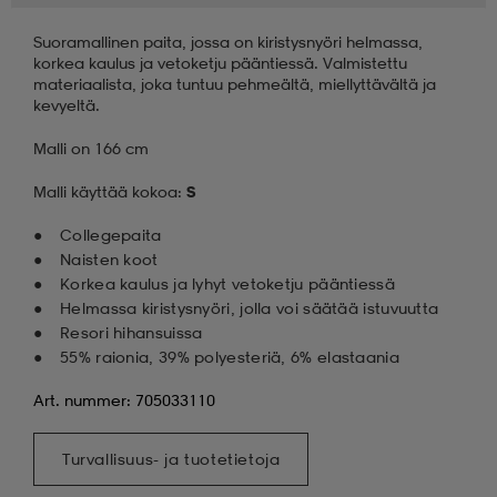
Suoramallinen paita, jossa on kiristysnyöri helmassa,
korkea kaulus ja vetoketju pääntiessä. Valmistettu
materiaalista, joka tuntuu pehmeältä, miellyttävältä ja
kevyeltä.
Malli on 166 cm
Malli käyttää kokoa:
S
Collegepaita
Naisten koot
Korkea kaulus ja lyhyt vetoketju pääntiessä
Helmassa kiristysnyöri, jolla voi säätää istuvuutta
Resori hihansuissa
55% raionia, 39% polyesteriä, 6% elastaania
Art. nummer: 705033110
Turvallisuus- ja tuotetietoja