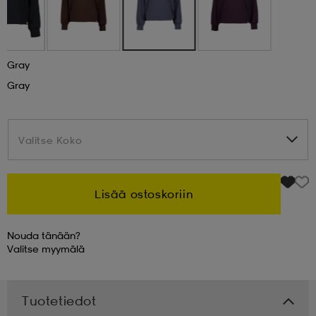
 & otsanauhat
 & otsanauhat
asut
Gray
et
Gray
rrastot
s
Valitse Koko
Valitse Koko
s
Lisää ostoskoriin
Nouda tänään?
Valitse
myymälä
Tuotetiedot