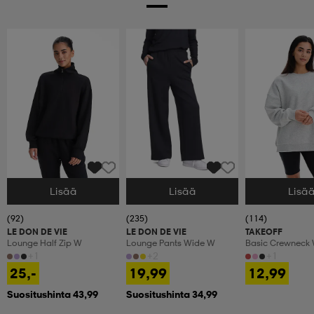
Lisää
Lisää
Lisä
Valitse Koko
Valitse Koko
Valitse Koko
(92)
(235)
(114)
LE DON DE VIE
LE DON DE VIE
TAKEOFF
Lounge Half Zip W
Lounge Pants Wide W
Basic Crewneck
+1
+2
+1
25,-
19,99
12,99
Suositushinta 43,99
Suositushinta 34,99