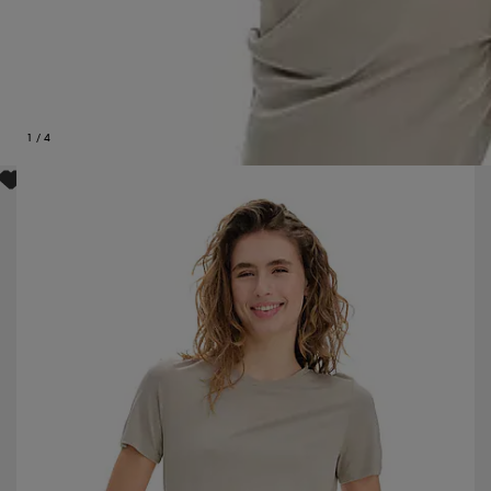
1
/
4