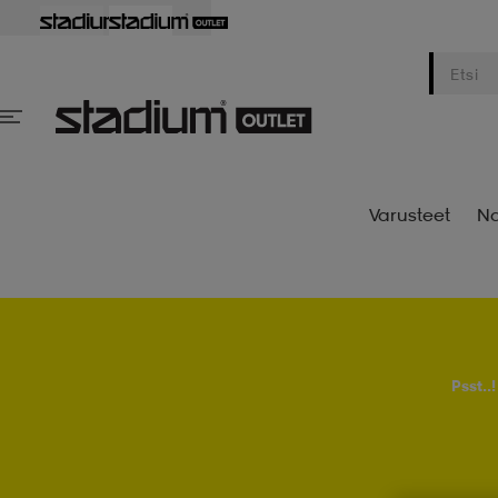
Varusteet
Na
Psst..