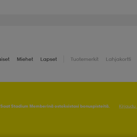
iset
Miehet
Lapset
Tuotemerkit
Lahjakortti
! Saat Stadium Memberinä ostoksistasi bonuspisteitä.
Kirjaudu