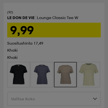
(92)
LE DON DE VIE
Lounge Classic Tee W
9,99
Suositushinta 17,49
Khaki
Khaki
Valitse Koko
Valitse Koko