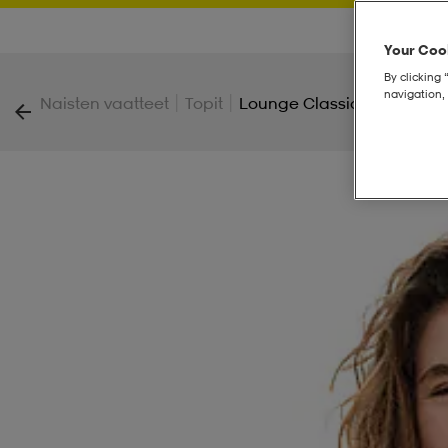
Your Cook
By clicking 
navigation, 
|
|
Naisten vaatteet
Topit
Lounge Classic Tee W