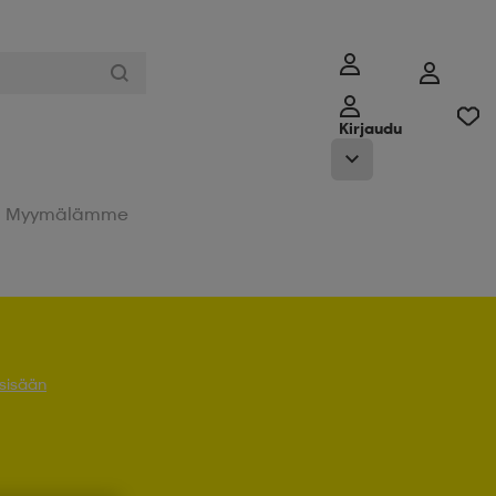
Kirjaudu
Myymälämme
 sisään