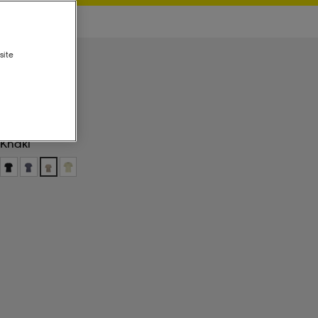
site
Khaki
Khaki