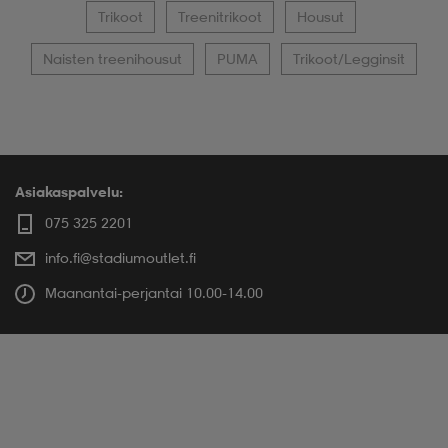
Trikoot
Treenitrikoot
Housut
Naisten treenihousut
PUMA
Trikoot/Legginsit
Asiakaspalvelu:
075 325 2201
info.fi@stadiumoutlet.fi
Maanantai-perjantai 10.00-14.00