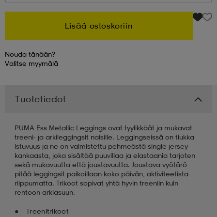
 & otsanauhat
 & otsanauhat
asut
Lisää ostoskoriin
Nouda tänään?
et
Valitse
myymälä
rrastot
s
Tuotetiedot
PUMA Ess Metallic Leggings ovat tyylikkäät ja mukavat
s
treeni- ja arkileggingsit naisille. Leggingseissä on tiukka
istuvuus ja ne on valmistettu pehmeästä single jersey -
kankaasta, joka sisältää puuvillaa ja elastaania tarjoten
sekä mukavuutta että joustavuutta. Joustava vyötärö
pitää leggingsit paikoillaan koko päivän, aktiviteetista
riippumatta. Trikoot sopivat yhtä hyvin treeniin kuin
rentoon arkiasuun.
Treenitrikoot