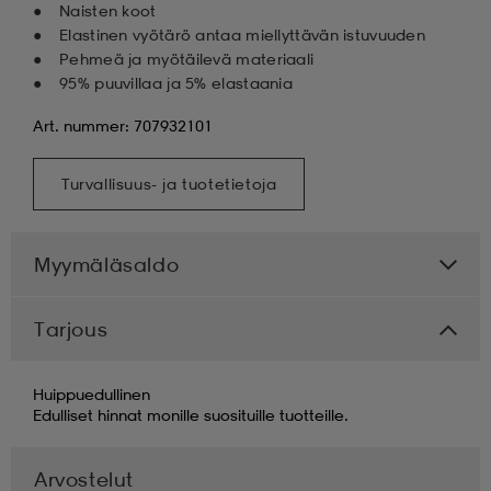
Naisten koot
Elastinen vyötärö antaa miellyttävän istuvuuden
Pehmeä ja myötäilevä materiaali
95% puuvillaa ja 5% elastaania
Art. nummer: 707932101
Turvallisuus- ja tuotetietoja
Myymäläsaldo
Tarjous
Huippuedullinen
Edulliset hinnat monille suosituille tuotteille.
Arvostelut