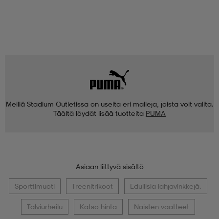
Meillä Stadium Outletissa on useita eri malleja, joista voit valita.
Täältä löydät lisää tuotteita
PUMA
Asiaan liittyvä sisältö
Sporttimuoti
Treenitrikoot
Edullisia lahjavinkkejä.
Talviurheilu
Katso hinta
Naisten vaatteet