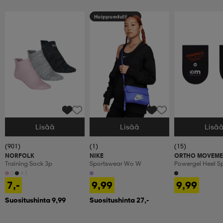
Huippuedullinen
Lisää
Lisää
Lisä
Valitse Koko
Valitse Koko
Valitse Koko
(901)
(1)
(15)
NORFOLK
NIKE
ORTHO MOVEME
Training Sock 3p
Sportswear Wo W
Powergel Heel S
+1
7,-
9,99
9,99
Suositushinta 9,99
Suositushinta 27,-