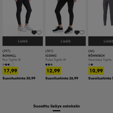
Lisää
Lisää
Lisä
Valitse Koko
Valitse Koko
Valitse Koko
(297)
(301)
(66)
RONHILL
ICONIC
RÖHNISCH
Run Tights W
Pulse Tights W
Seamless Tights
+2
17,99
12,99
10,99
Suositushinta 30,99
Suositushinta 26,99
Suositushinta 
Suosittu lisäys ostoksiin