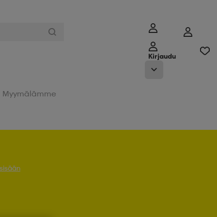
Kirjaudu
Myymälämme
 sisään