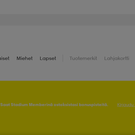
iset
Miehet
Lapset
Tuotemerkit
Lahjakortti
! Saat Stadium Memberinä ostoksistasi bonuspisteitä.
Kirjaudu