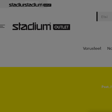
Varusteet
Na
Psst..