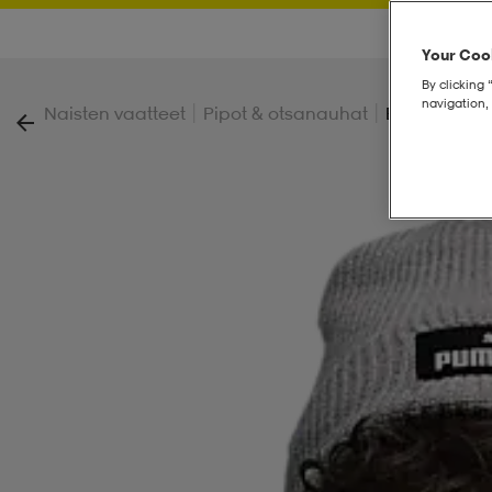
Your Cook
By clicking 
navigation, 
|
|
Naisten vaatteet
Pipot & otsanauhat
Ess High Cr