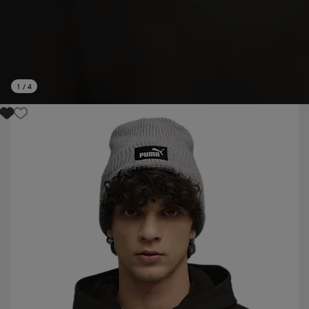
1
/
4