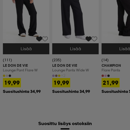
Lisää
Lisää
Lisä
Valitse Koko
Valitse Koko
Valitse Koko
(111)
(235)
(14)
LE DON DE VIE
LE DON DE VIE
CHAMPION
Lounge Pant Flare W
Lounge Pants Wide W
Flare Pants
+2
19,99
19,99
21,99
Suositushinta 34,99
Suositushinta 34,99
Suositushinta 
Suosittu lisäys ostoksiin