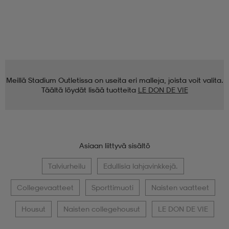
Meillä Stadium Outletissa on useita eri malleja, joista voit valita.
Täältä löydät lisää tuotteita
LE DON DE VIE
Asiaan liittyvä sisältö
Talviurheilu
Edullisia lahjavinkkejä.
Collegevaatteet
Sporttimuoti
Naisten vaatteet
Housut
Naisten collegehousut
LE DON DE VIE