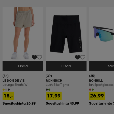
Lisää
Lisää
Lisä
Valitse Koko
Valitse Koko
Valitse Koko
(84)
(39)
(35)
LE DON DE VIE
RÖHNISCH
RONHILL
Lounge Shorts W
Lush Bike Tights
Ian Sportglasses
15,-
17,99
26,99
Suositushinta 26,99
Suositushinta 43,99
Suositushinta 