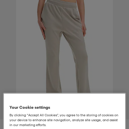
t
uskengät
dat
uskengät
alit
saappaat
t
alit
aatteet
saappaat
it
alit
it
saappaat
elikengät
 & hameet
kengät & saappaat
 & paidat
elikengät
aatteet
kengät & saappaat
t & Uimapuvut
kengät
set
kengät & saappaat
et
kengät
Your Cookie settings
1
/
4
By clicking “Accept All Cookies”, you agree to the storing of cookies on
aatteet
tarvikkeet
olasit
kengät
rrastot
tarvikkeet
your device to enhance site navigation, analyze site usage, and assist
in our marketing efforts.