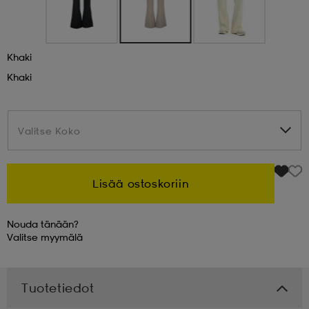
 & otsanauhat
 & otsanauhat
asut
Khaki
Khaki
et
Valitse Koko
Valitse Koko
rrastot
s
Lisää ostoskoriin
s
Nouda tänään?
Valitse
myymälä
Tuotetiedot