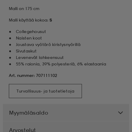
Malli on 175 cm
Malli käyttää kokoa:
S
Collegehousut
Naisten koot
Joustava vyötärö kiristysnyörillä
Sivutaskut
Levenevät lahkeensuut
55% raionia, 39% polyesteriä, 6% elastaania
Art. nummer: 707111102
Turvallisuus- ja tuotetietoja
Myymäläsaldo
Arvostelut