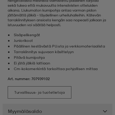
hengittävästä meshistä valmistettu päällinen tarjoaa
sekä tukea että mukavuutta intensiivisten otteluiden
aikana. Liukumaton kumipohja antaa varman pidon
jättämättä jälkiä – täydellinen urheiluhalleihin. Kätevän
tarrakiinnityksen ansiosta kengän saa nopeasti jalkaan ja
istuvuuden voi säätää helposti.
Sisäpelikengät
Juniorikoot
Päällinen kestävästä PU:sta ja verkkomateriaalista
Tarrakiinnitys sujuvaan käsittelyyn
Pitävä kumipohja
Ei jätä jälkiä lattiaan
Cm-kokomerkintä tarkoittaa pohjallisen mittaa
Art. nummer: 707939102
Turvallisuus- ja tuotetietoja
Myymäläsaldo