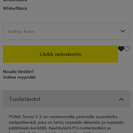
White/black
 & otsanauhat
 & otsanauhat
asut
Valitse Koko
Valitse Koko
et
Lisää ostoskoriin
rrastot
s
Nouda tänään?
Valitse
myymälä
s
Tuotetiedot
PUMA Tenaz V Jr on vanhemmille junioreille suunniteltu
sisäpelikenkä, joka on tehty nopeisiin liikkeisiin ja nopeisiin
päätöksiin kentällä. Kestävästä PU-materiaalista ja