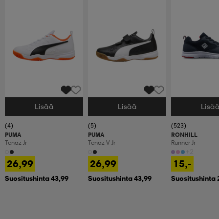
Lisää
Lisää
Lisä
Valitse Koko
Valitse Koko
Valitse Koko
(4)
(5)
(523)
PUMA
PUMA
RONHILL
Tenaz Jr
Tenaz V Jr
Runner Jr
+2
26,99
26,99
15,-
Suositushinta 43,99
Suositushinta 43,99
Suositushinta 