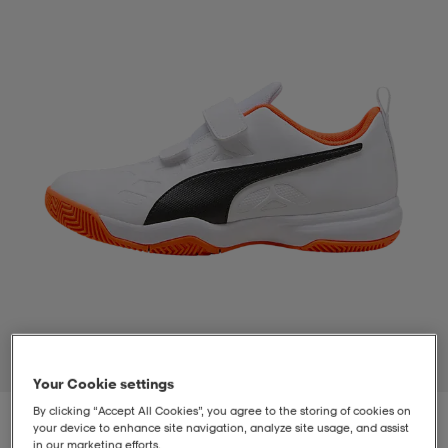
t
uskengät
dat
uskengät
alit
saappaat
t
alit
aatteet
saappaat
it
alit
it
saappaat
elikengät
 & hameet
kengät & saappaat
 & paidat
elikengät
aatteet
kengät & saappaat
t & Uimapuvut
kengät
set
kengät & saappaat
et
kengät
1
/
5
Your Cookie settings
By clicking “Accept All Cookies”, you agree to the storing of cookies on
aatteet
tarvikkeet
olasit
kengät
rrastot
tarvikkeet
your device to enhance site navigation, analyze site usage, and assist
in our marketing efforts.