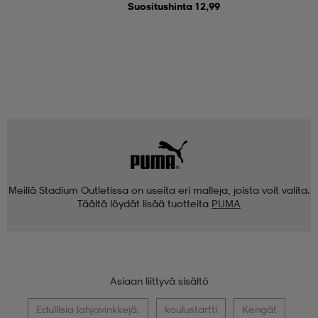
Suositushinta 12,99
Meillä Stadium Outletissa on useita eri malleja, joista voit valita.
Täältä löydät lisää tuotteita
PUMA
Asiaan liittyvä sisältö
Edullisia lahjavinkkejä.
koulustartti
Kengät