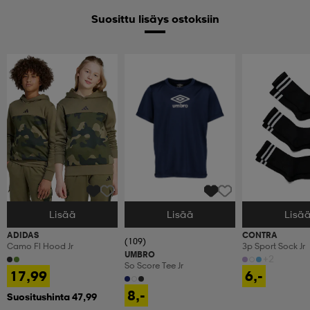
Suosittu lisäys ostoksiin
Lisää
Lisää
Lisä
Valitse Koko
Valitse Koko
Valitse Koko
ADIDAS
CONTRA
(109)
Camo Fl Hood Jr
3p Sport Sock Jr
UMBRO
+2
So Score Tee Jr
17,99
6,-
8,-
Suositushinta 47,99