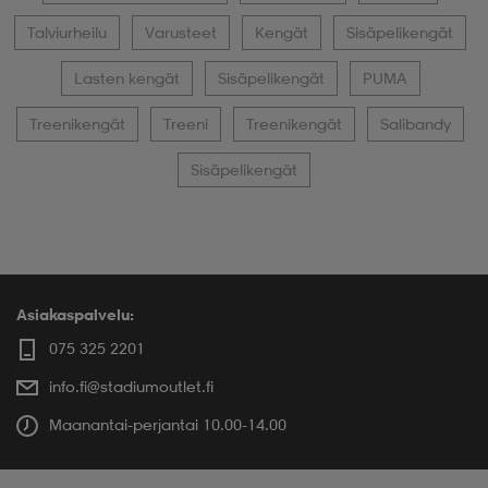
Talviurheilu
Varusteet
Kengät
Sisäpelikengät
Lasten kengät
Sisäpelikengät
PUMA
Treenikengät
Treeni
Treenikengät
Salibandy
Sisäpelikengät
Asiakaspalvelu:
075 325 2201
info.fi@stadiumoutlet.fi
Maanantai-perjantai 10.00-14.00