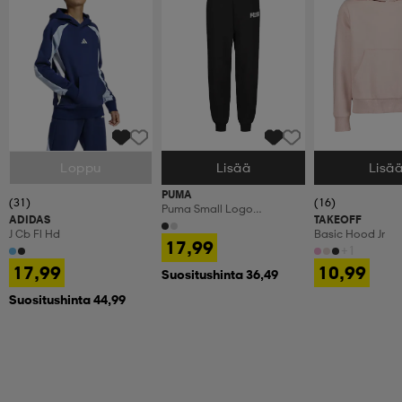
Loppu
Lisää
Lisä
Valitse Koko
Valitse Koko
Valitse Koko
PUMA
(31)
(16)
Puma Small Logo
ADIDAS
TAKEOFF
Sweatpants Fl Cl Jr
J Cb Fl Hd
Basic Hood Jr
17,99
+1
17,99
10,99
Suositushinta 36,49
Suositushinta 44,99