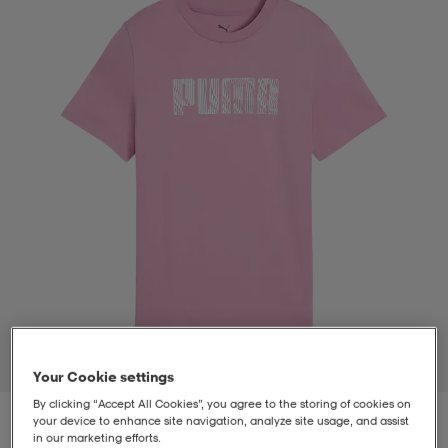
t
uskengät
dat
uskengät
alit
saappaat
t
alit
aatteet
saappaat
it
alit
it
saappaat
elikengät
 & hameet
kengät & saappaat
 & paidat
elikengät
aatteet
kengät & saappaat
t & Uimapuvut
kengät
set
kengät & saappaat
et
kengät
1
/
2
Your Cookie settings
By clicking “Accept All Cookies”, you agree to the storing of cookies on
aatteet
tarvikkeet
olasit
kengät
rrastot
tarvikkeet
your device to enhance site navigation, analyze site usage, and assist
in our marketing efforts.