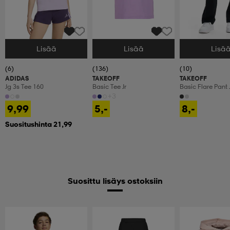
Lisää
Lisää
Lisä
Valitse Koko
Valitse Koko
Valitse Koko
(6)
(136)
(10)
ADIDAS
TAKEOFF
TAKEOFF
Jg 3s Tee 160
Basic Tee Jr
Basic Flare Pant 
+3
9,99
5,-
8,-
Suositushinta 21,99
Suosittu lisäys ostoksiin