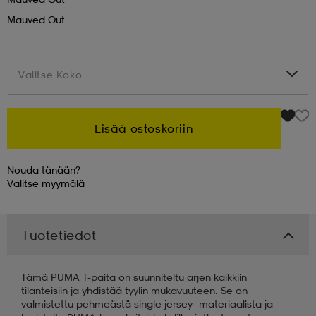
Mauved Out
 & otsanauhat
 & otsanauhat
asut
Valitse Koko
Valitse Koko
et
Lisää ostoskoriin
rrastot
s
Nouda tänään?
Valitse
myymälä
s
Tuotetiedot
Tämä PUMA T-paita on suunniteltu arjen kaikkiin
tilanteisiin ja yhdistää tyylin mukavuuteen. Se on
valmistettu pehmeästä single jersey -materiaalista ja