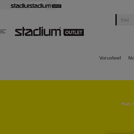
Varusteet
Na
Psst..