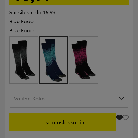
Suositushinta 15,99
Blue Fade
Blue Fade
Valitse Koko
Valitse Koko
Lisää ostoskoriin