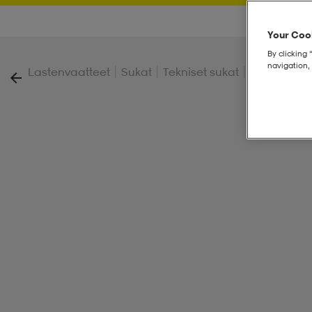
Your Cook
By clicking 
navigation, 
|
|
|
Lastenvaatteet
Sukat
Tekniset sukat
Ski Sock Jr 