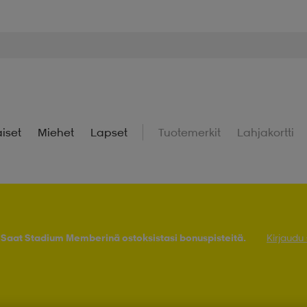
iset
Miehet
Lapset
Tuotemerkit
Lahjakortti
! Saat Stadium Memberinä ostoksistasi bonuspisteitä.
Kirjaudu