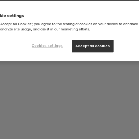
ie settings
“Accept All Cookies”, you agree to the storing of cookies on your device to enhance 
analyze site usage, and assist in our marketing efforts.
2p
Cookies settings
Accept all cookies