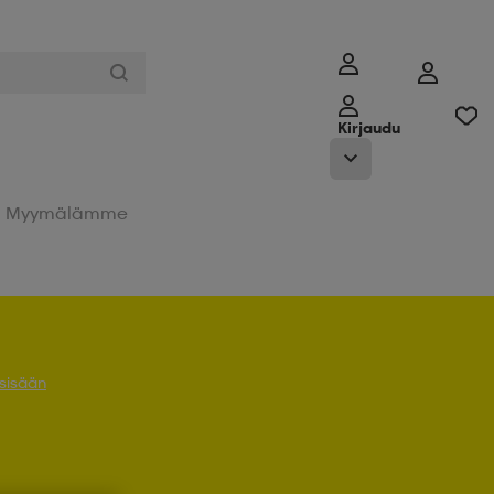
Kirjaudu
Myymälämme
 sisään