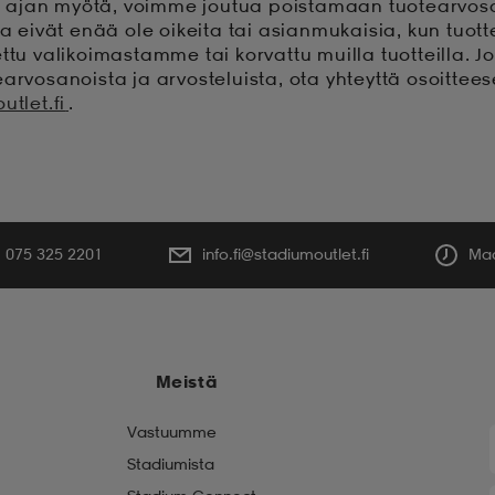
ajan myötä, voimme joutua poistamaan tuotearvos
ka eivät enää ole oikeita tai asianmukaisia, kun tuott
ttu valikoimastamme tai korvattu muilla tuotteilla. Jo
earvosanoista ja arvosteluista, ota yhteyttä osoittee
utlet.fi
.
075 325 2201
info.fi@stadiumoutlet.fi
Maa
Meistä
Vastuumme
Stadiumista