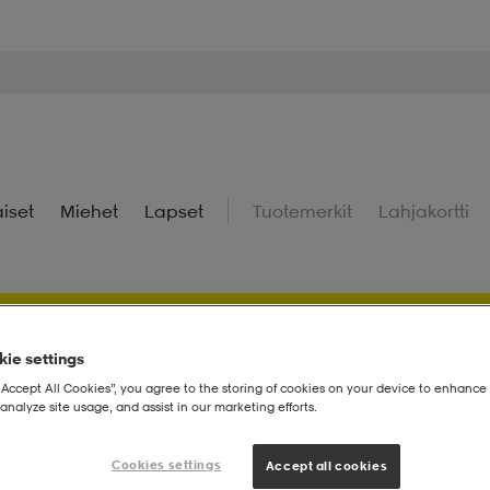
iset
Miehet
Lapset
Tuotemerkit
Lahjakortti
ie settings
! Saat Stadium Memberinä ostoksistasi bonuspisteitä.
Kirjaudu
“Accept All Cookies”, you agree to the storing of cookies on your device to enhance 
analyze site usage, and assist in our marketing efforts.
Cookies settings
Accept all cookies