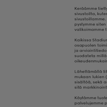
Keräämme tietty
sivustoilta, ku
sivustoillamme.
pystymme siten
valikoimamme tu
Kaikissa Stadiu
osapuolen toimi
ja arviointitie
suodateta millä
oikeudenmukaine
Lähettämällä St
mukaan lukien (
sisältöä, sekä 
sitä markkinoint
Käytämme tuotea
palvelujemme 