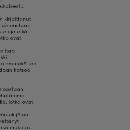
ukaisesti.
 kirjoittanut
at ainoastaan
steluja eikä
otka ovat
moittaa
kki
tta emmekä tee
oidaan katsoa
ainoastaan
, lähetämme
le, jotka ovat
ä
yöntekijä on
hettänyt
ensä mukaan.