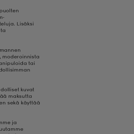
apuolten
m-
eluja. Lisäksi
sta
olmannen
a, moderoinnista
anipuloida tai
hdollisimman
dolliset kuvat
ttää maksutta
sen sekä käyttää
amme ja
 muutamme