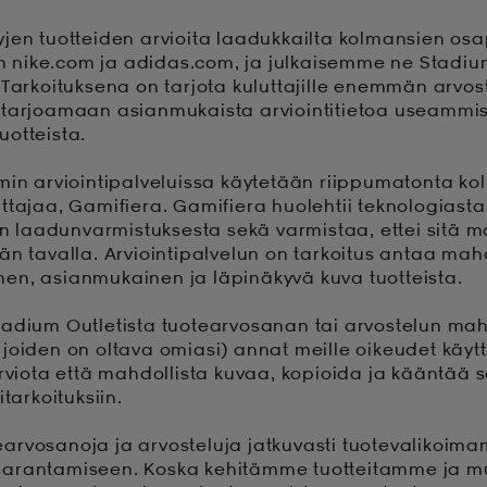
jen tuotteiden arvioita laadukkailta kolmansien os
ten nike.com ja adidas.com, ja julkaisemme ne Stadiu
 Tarkoituksena on tarjota kuluttajille enemmän arvost
 tarjoamaan asianmukaista arviointitietoa useammi
otteista.
min arviointipalveluissa käytetään riippumatonta k
ttajaa, Gamifiera. Gamifiera huolehtii teknologiast
don laadunvarmistuksesta sekä varmistaa, ettei sitä m
än tavalla. Arviointipalvelun on tarkoitus antaa ma
n, asianmukainen ja läpinäkyvä kuva tuotteista.
adium Outletista tuotearvosanan tai arvostelun mah
joiden on oltava omiasi) annat meille oikeudet käy
arviota että mahdollista kuvaa, kopioida ja kääntää 
itarkoituksiin.
rvosanoja ja arvosteluja jatkuvasti tuotevalikoim
parantamiseen. Koska kehitämme tuotteitamme ja