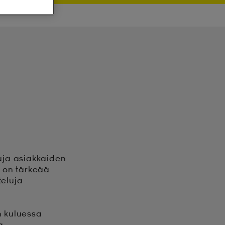
luja asiakkaiden
a on tärkeää
teluja
n kuluessa
a