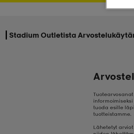
Stadium Outletista Arvostelukäytä
Arvoste
Tuotearvosanat 
informoimiseksi
tuoda esille lä
tuotteistamme.
Lähetetyt arvio
niiden lähettäm