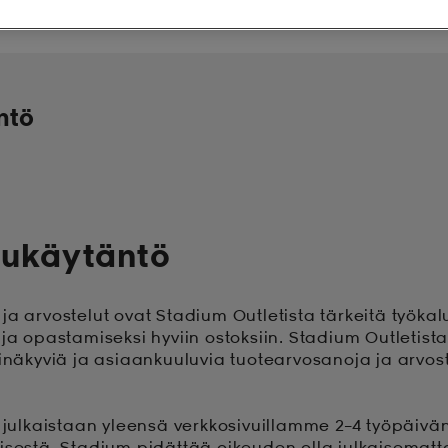
ntö
lukäytäntö
ja arvostelut ovat Stadium Outletista tärkeitä työka
 ja opastamiseksi hyviin ostoksiin. Stadium Outletist
pinäkyviä ja asiaankuuluvia tuotearvosanoja ja arvos
t julkaistaan yleensä verkkosivuillamme 2–4 työpäivä
isestä. Stadium pidättää oikeuden olla julkaisematt