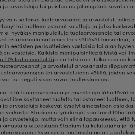
 ja arvosteluja tai poistaa ne jäljempänä kuvatun m
 vain sellaiset tuotearvosanat ja arvostelut, jotka on
yttänyt tai tuotteen ostanut kuluttaja ja jotka koskev
um ei hyväksy manipuloituja tuotearvosanoja tai arvo
ovat asiaankuulumattomia tai sisältävät lausuntoja, j
iumin eettisten periaatteiden vastaisia tai alan hyvien
öjen vastaisia. Kaikista manipulointiepäilyistä voi il
fo.fi@stadiumoutlet.fi
ja ne tutkitaan. Julkaisemme kai
 tuotearvosanat ja arvostelut arvosanasta riippuma
 tuotearvosanojen tai arvosteluiden välillä, joiden v
visen tai negatiivisen kuvan tuotteistamme.
, että tuotearvosanoja ja arvosteluja lähettävät 
a ovat itse käyttäneet tuotetta tai ostaneet tuotteen
 ja arvosteluja koskevat kyselyt ainoastaan asiakkail
en verkosta. Stadiumin työntekijät saattavat lähettä
 ja arvosteluja, mutta vain siinä tapauksessa, että t
n omasta aloitteestaan Stadiumilta kuluttajana ja lä
 tuotearvosanan kyseisestä tuotteesta oman päätöks