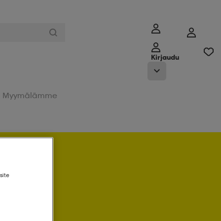
Kirjaudu
Myymälämme
 sisään
site