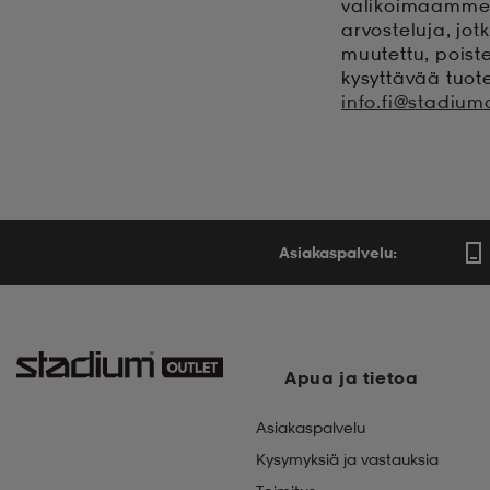
valikoimaamme 
arvosteluja, jot
muutettu, poiste
kysyttävää tuot
info.fi@stadiumo
Asiakaspalvelu:
Apua ja tietoa
Asiakaspalvelu
Kysymyksiä ja vastauksia