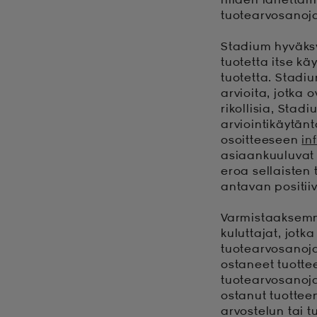
tuotearvosanoja
Stadium hyväksyy
tuotetta itse kä
tuotetta. Stadi
arvioita, jotka 
rikollisia, Stad
arviointikäytänt
osoitteeseen
in
asiaankuuluvat
eroa sellaisten
antavan positii
Varmistaaksemme
kuluttajat, jotk
tuotearvosanoja
ostaneet tuotte
tuotearvosanoja
ostanut tuottee
arvostelun tai