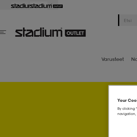
Varusteet
Na
Your Cook
Psst..
By clicking 
navigation, 