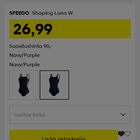
SPEEDO
Shaping Luna W
26,99
Suositushinta 90,-
Navy/purple
Navy/purple
Valitse Koko
Valitse Koko
Lisää ostoskoriin