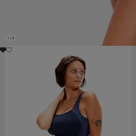
1
/
3