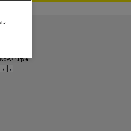
site
Navy/purple
Navy/purple