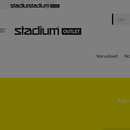
Varusteet
Na
Psst..