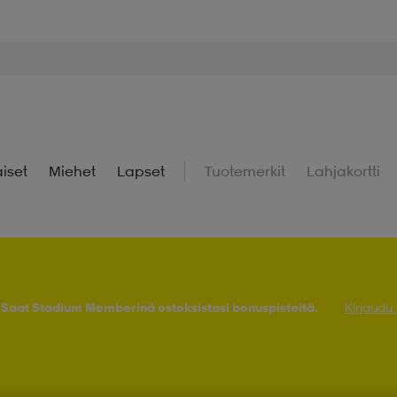
iset
Miehet
Lapset
Tuotemerkit
Lahjakortti
! Saat Stadium Memberinä ostoksistasi bonuspisteitä.
Kirjaudu