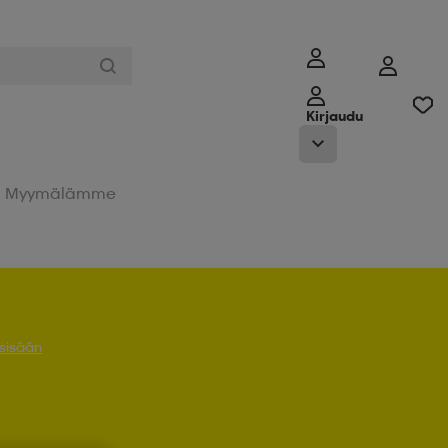
Kirjaudu
Myymälämme
 sisään