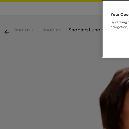
Your Cook
By clicking 
navigation, 
|
|
Uima-asut
Uimapuvut
Shaping Luna W