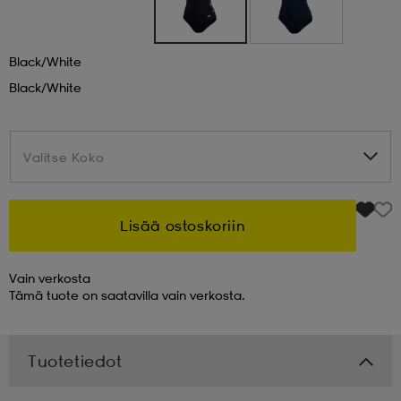
 & otsanauhat
 & otsanauhat
asut
Black/white
Black/white
et
Valitse Koko
Valitse Koko
rrastot
s
Lisää ostoskoriin
s
Vain verkosta
Tämä tuote on saatavilla vain verkosta.
Tuotetiedot