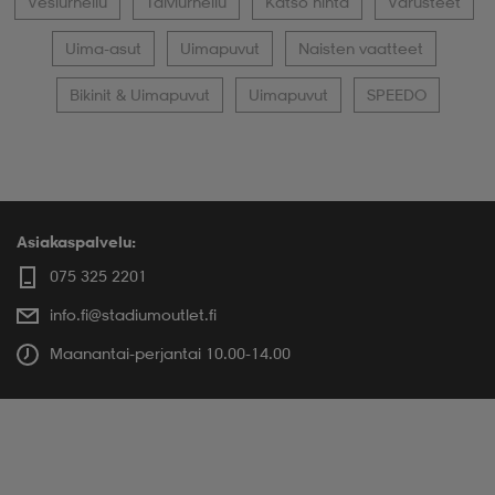
Vesiurheilu
Talviurheilu
Katso hinta
Varusteet
Uima-asut
Uimapuvut
Naisten vaatteet
Bikinit & Uimapuvut
Uimapuvut
SPEEDO
Asiakaspalvelu:
075 325 2201
info.fi@stadiumoutlet.fi
Maanantai-perjantai 10.00-14.00