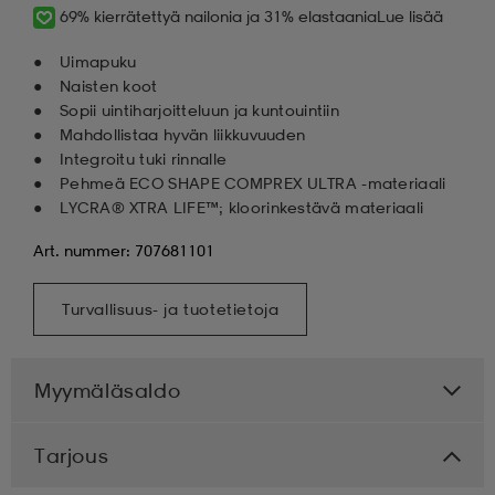
69% kierrätettyä nailonia ja 31% elastaania
Lue lisää
Uimapuku
Naisten koot
Sopii uintiharjoitteluun ja kuntouintiin
Mahdollistaa hyvän liikkuvuuden
Integroitu tuki rinnalle
Pehmeä ECO SHAPE COMPREX ULTRA -materiaali
LYCRA® XTRA LIFE™; kloorinkestävä materiaali
Art. nummer: 707681101
Turvallisuus- ja tuotetietoja
Myymäläsaldo
Tarjous