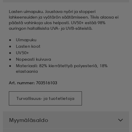
Lasten uimapuku. Joustava nyöri ja stopperi
lahkeensuiden ja vyötärön säätämiseen. Tiivis alaosa ei
päästä vahinkoja ulos helposti. UV50+ estää 98%
auringon haitallisista UVA- ja UVB-säteistä.
Uimapuku
Lasten koot
UV50+
Nopeasti kuivuva
Materiaali: 82% kierrätettyä polyesteriä, 18%
elastaania
Art. nummer: 703516103
Turvallisuus- ja tuotetietoja
Myymäläsaldo