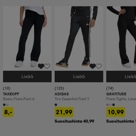
Lisää
Lisää
Lisä
Valitse Koko
Valitse Koko
Valitse Koko
(10)
(125)
(74)
TAKEOFF
ADIDAS
GRATITUDE
Basic Flare Pant Jr
Tiro Essential Pant Y
Flare Tights, Lev
Treenitrikoot, La
8,-
21,99
10,99
Suositushinta 40,99
Suositushinta 