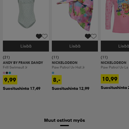
Lisää
Lisää
Lisä
Valitse Koko
Valitse Koko
Valitse Koko
(21)
(11)
(11)
ANDY BY FRANK DANDY
NICKELODEON
NICKELODEON
Frill Swimsuit Jr
Paw Patrol Uv Hat Jr
Paw Patrol Uv Ls
10,99
9,99
8,-
Suositushinta 
Suositushinta 17,49
Suositushinta 12,99
Muut ostivat myös