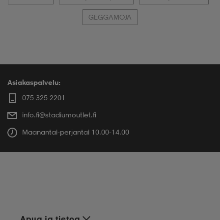
GEGGAMOJA
Asiakaspalvelu:
075 325 2201
info.fi@stadiumoutlet.fi
Maanantai-perjantai 10.00-14.00
Apua ja tietoa