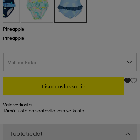
 & otsanauhat
 & otsanauhat
asut
Pineapple
et
Pineapple
rrastot
s
Valitse Koko
Valitse Koko
s
Lisää ostoskoriin
Vain verkosta
Tämä tuote on saatavilla vain verkosta.
Tuotetiedot