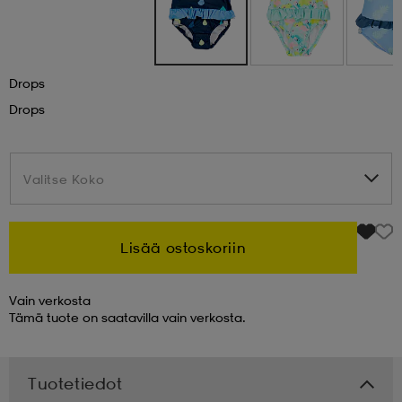
 & otsanauhat
 & otsanauhat
asut
Drops
et
Drops
rrastot
s
Valitse Koko
Valitse Koko
s
Lisää ostoskoriin
Vain verkosta
Tämä tuote on saatavilla vain verkosta.
Tuotetiedot