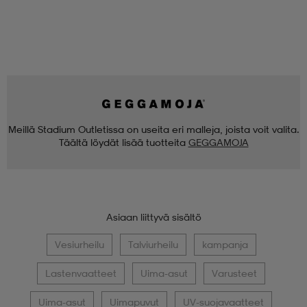
Meillä Stadium Outletissa on useita eri malleja, joista voit valita.
Täältä löydät lisää tuotteita
GEGGAMOJA
Asiaan liittyvä sisältö
Vesiurheilu
Talviurheilu
kampanja
Lastenvaatteet
Uima-asut
Varusteet
Uima-asut
Uimapuvut
UV-suojavaatteet