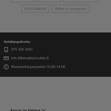
GEGGAMOJA
Bikinit ja uimapuvut
Asiakaspalvelu:
075 325 2201
info.fi@stadiumoutlet.fi
Maanantai-perjantai 10.00-14.00
Apua ja tietoa