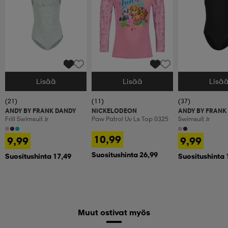
Lisää
Lisää
Lisä
Valitse Koko
Valitse Koko
Valitse Koko
(21)
(11)
(37)
ANDY BY FRANK DANDY
NICKELODEON
ANDY BY FRANK
Frill Swimsuit Jr
Paw Patrol Uv Ls Top 0325
Swimsuit Jr
10,99
9,99
9,99
Suositushinta 26,99
Suositushinta 17,49
Suositushinta 
Muut ostivat myös