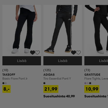
Lisää
Lisää
Lisä
Valitse Koko
Valitse Koko
Valitse Koko
(10)
(125)
(73)
TAKEOFF
ADIDAS
GRATITUDE
Basic Flare Pant Jr
Tiro Essential Pant Y
Flare Tights, Lev
Treenitrikoot, La
8,-
21,99
10,99
Suositushinta 40,99
Suositushinta 