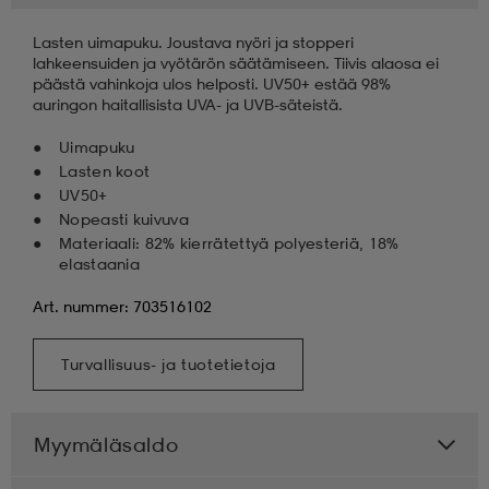
Lasten uimapuku. Joustava nyöri ja stopperi
lahkeensuiden ja vyötärön säätämiseen. Tiivis alaosa ei
päästä vahinkoja ulos helposti. UV50+ estää 98%
auringon haitallisista UVA- ja UVB-säteistä.
Uimapuku
Lasten koot
UV50+
Nopeasti kuivuva
Materiaali: 82% kierrätettyä polyesteriä, 18%
elastaania
Art. nummer: 703516102
Turvallisuus- ja tuotetietoja
Myymäläsaldo