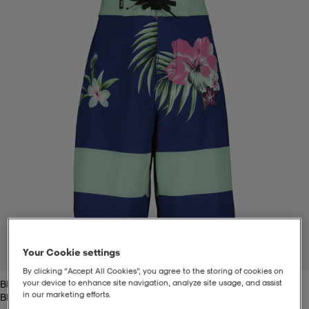
t
uskengät
dat
uskengät
alit
saappaat
t
alit
aatteet
saappaat
it
alit
it
saappaat
elikengät
 & hameet
kengät & saappaat
 & paidat
elikengät
aatteet
kengät & saappaat
t & Uimapuvut
kengät
set
kengät & saappaat
et
kengät
Your Cookie settings
1
/
2
By clicking “Accept All Cookies”, you agree to the storing of cookies on
your device to enhance site navigation, analyze site usage, and assist
Blue/trap Floral
aatteet
tarvikkeet
olasit
kengät
rrastot
tarvikkeet
in our marketing efforts.
Blue/trap Floral