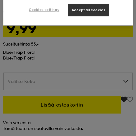
Cookies settings
Accept all cookies
VANS
By Era Boardshort 18 Boys Jr
set
asut
tarvikkeet
u- & treenikengät
9,99
olasit
eet & lapaset
Suositushinta 55,-
Blue/trap Floral
Blue/trap Floral
aatteet
aatteet
rit
Valitse Koko
Valitse Koko
eet & lapaset
eet & lapaset
olasit
Lisää ostoskoriin
Vain verkosta
et
rrastot
set
Tämä tuote on saatavilla vain verkosta.