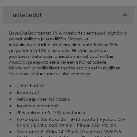
 & otsanauhat
 & otsanauhat
asut
Tuotetiedot
Boys Era Boardshort 18 -uimashortsit erottuvat näyttävillä
et
painatuksillaan ja väreillään. Veden- ja
kulutuksenkestävien uimashortsien materiaali on 90%
polyesteriä ja 10% elastaania. Neljään suuntaan
joustavan materiaalin ansiosta shortsit ovat erittäin
rrastot
s
mukavat ja sopivat sekä veteen että rantatielle.
Mukavissa ja tyylikkäissä shortseissa on vetoketjullinen
takatasku ja Vans-merkki sivusaumassa.
s
Uimashortsit
Juniorikoot
Vetoketjullinen takatasku
Joustava materiaali
90% polyesteriä, 10% elastaania
Koko-opas XS: Koko 22 = 8–10 vuotta | Vyötärö 57–
61 cm | Lantio 66,5–69 cm | Pituus 132–140 cm
Koko-opas S: Koko 24–25 = 8–10 vuotta | Vyötärö