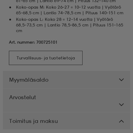
61–65 cm | Lantio 69–74 cm | Pituus 132–140 cm
Koko-opas M: Koko 26–27 = 10–12 vuotta | Vyötärö
65–68,5 cm | Lantio 74–78,5 cm | Pituus 140–151 cm
Koko-opas L: Koko 28 = 12–14 vuotta | Vyötärö
68,5–73,5 cm | Lantio 78,5–86,5 cm | Pituus 151–165
cm
Art. nummer: 700725101
Turvallisuus- ja tuotetietoja
Myymäläsaldo
Arvostelut
Toimitus ja maksu