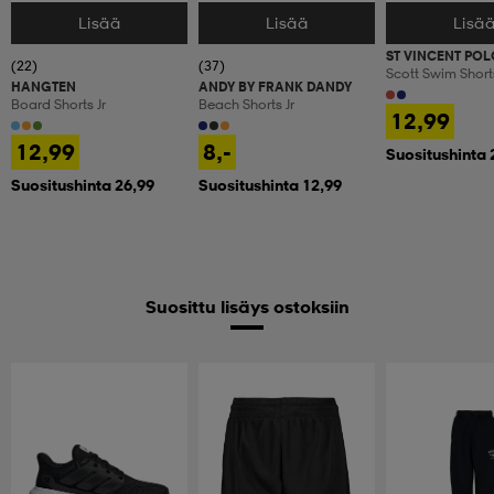
Lisää
Lisää
Lisä
Valitse Koko
Valitse Koko
Valitse Koko
ST VINCENT POL
(22)
(37)
Scott Swim Shorts
HANGTEN
ANDY BY FRANK DANDY
Board Shorts Jr
Beach Shorts Jr
12,99
12,99
8,-
Suositushinta 
Suositushinta 26,99
Suositushinta 12,99
Suosittu lisäys ostoksiin