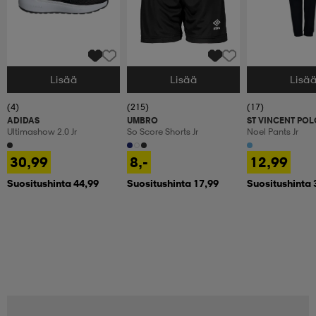
Lisää
Lisää
Lisä
Valitse Koko
Valitse Koko
Valitse Koko
(4)
(215)
(17)
ADIDAS
UMBRO
ST VINCENT POL
Ultimashow 2.0 Jr
So Score Shorts Jr
Noel Pants Jr
30,99
8,-
12,99
Suositushinta 44,99
Suositushinta 17,99
Suositushinta 