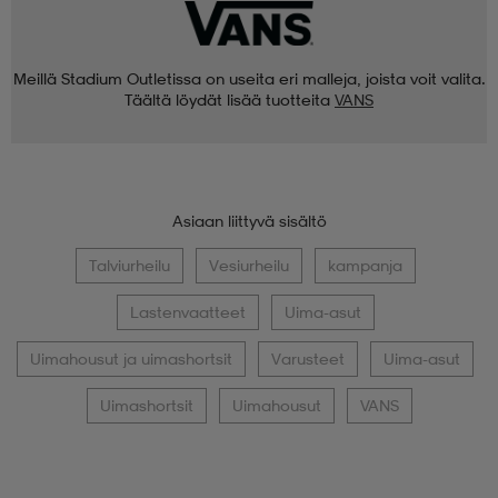
Meillä Stadium Outletissa on useita eri malleja, joista voit valita.
Täältä löydät lisää tuotteita
VANS
Asiaan liittyvä sisältö
Talviurheilu
Vesiurheilu
kampanja
Lastenvaatteet
Uima-asut
Uimahousut ja uimashortsit
Varusteet
Uima-asut
Uimashortsit
Uimahousut
VANS