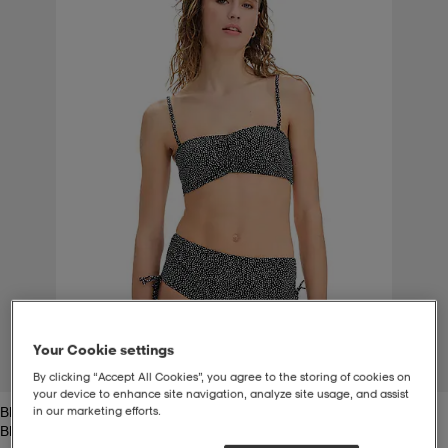
t
uskengät
dat
uskengät
alit
saappaat
t
alit
aatteet
saappaat
it
alit
it
saappaat
elikengät
 & hameet
kengät & saappaat
 & paidat
elikengät
aatteet
kengät & saappaat
t & Uimapuvut
kengät
set
kengät & saappaat
et
kengät
Your Cookie settings
1
/
5
By clicking “Accept All Cookies”, you agree to the storing of cookies on
your device to enhance site navigation, analyze site usage, and assist
Black Dots
in our marketing efforts.
aatteet
tarvikkeet
olasit
kengät
rrastot
tarvikkeet
Black Dots