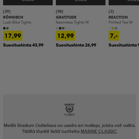
(39)
(98)
(3)
RÖHNISCH
GRATITUDE
REACTION
Lush Bike Tights
Seamless Tights W
Printed Tee W
+1
17,99
12,99
7,-
Suositushinta 43,99
Suositushinta 26,99
Suositushinta 
Meillä Stadium Outletissa on useita eri malleja, joista voit valita.
Täältä löydät lisää tuotteita
MARINE CLASSIC