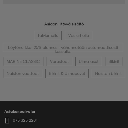
Asiaan liittyvä sisältö
Talviurheilu
Vesiurheilu
Löytönurkka, 25% alennus - vähennetään automaattisesti
kassalla.
MARINE CLASSIC
Varusteet
Uima-asut
Bikinit
Naisten vaatteet
Bikinit & Uimapuvut
Naisten bikinit
Asiakaspalvelu:
075 325 2201