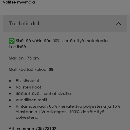
Valitse
myymälä
 & otsanauhat
 & otsanauhat
asut
Tuotetiedot
et
Sisältää vähintään 50% kierrätettyä materiaalia
Lue lisää
rrastot
s
Malli on 175 cm
Malli käyttää kokoa:
38
s
Bikinihousut
Naisten koot
Säädettävät nauhat sivuilla
Vuorillinen malli
Pintamateriaali: 85% kierrätettyä polyesteriä ja 15%
elastaania | Vuorikangas: 100% kierrätettyä
polyesteriä
Art. nummer: 705723102