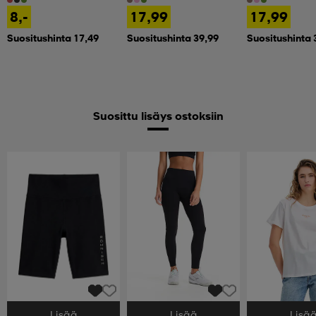
8,-
17,99
17,99
Suositushinta 17,49
Suositushinta 39,99
Suositushinta 
Suosittu lisäys ostoksiin
Lisää
Lisää
Lisä
Valitse Koko
Valitse Koko
Valitse Koko