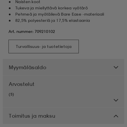
Naisten koot
Tukeva ja miellyttävä korkea vyötärö
Pehmeä ja myötäilevä Bare Ease -materiaali
82,5% polyesteriä ja 17,5% elastaania
Art. nummer: 709210102
Turvallisuus- ja tuotetietoja
Myymäläsaldo
Arvostelut
(5)
Toimitus ja maksu