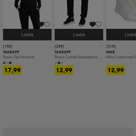
Lisää
Lisää
Lisä
Valitse Koko
Valitse Koko
Valitse Koko
(192)
(249)
(319)
TAKEOFF
TAKEOFF
NIKE
Basic Zip Hood W
Basic Cuffed Sweatpant,
Nike Cushioned T
Olohousut, Naisten
Crew Socks
+1
17,99
12,99
12,99