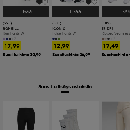
Lisää
Lisää
Lisä
Valitse Koko
Valitse Koko
Valitse Koko
(295)
(301)
(102)
RONHILL
ICONIC
TRIDRI
Run Tights W
Pulse Tights W
Ribbed Seamless
+2
+2
17,99
12,99
17,49
Suositushinta 30,99
Suositushinta 26,99
Suositushinta 
Suosittu lisäys ostoksiin