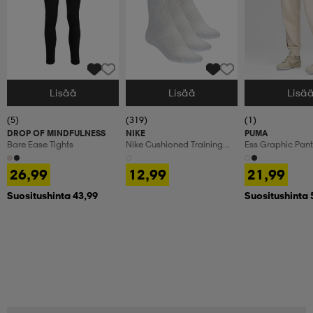
Lisää
Lisää
Lisä
Valitse Koko
Valitse Koko
Valitse Koko
(5)
(319)
(1)
DROP OF MINDFULNESS
NIKE
PUMA
Bare Ease Tights
Nike Cushioned Training
Ess Graphic Pan
Crew Socks
26,99
12,99
21,99
Suositushinta 43,99
Suositushinta 