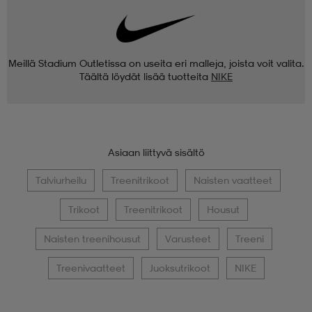
Meillä Stadium Outletissa on useita eri malleja, joista voit valita.
Täältä löydät lisää tuotteita
NIKE
Asiaan liittyvä sisältö
Talviurheilu
Treenitrikoot
Naisten vaatteet
Trikoot
Treenitrikoot
Housut
Naisten treenihousut
Varusteet
Treeni
Treenivaatteet
Juoksutrikoot
NIKE