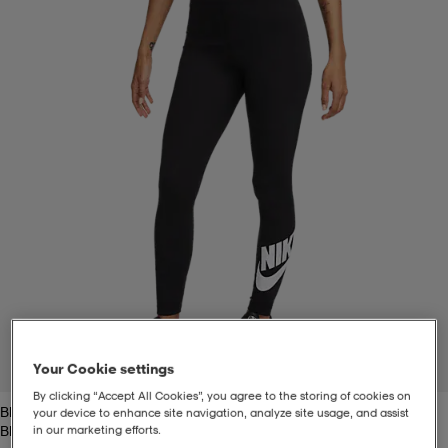
t
uskengät
dat
uskengät
alit
saappaat
t
alit
aatteet
saappaat
it
alit
it
saappaat
elikengät
 & hameet
kengät & saappaat
 & paidat
elikengät
aatteet
kengät & saappaat
t & Uimapuvut
kengät
set
kengät & saappaat
et
kengät
Your Cookie settings
1
/
5
By clicking “Accept All Cookies”, you agree to the storing of cookies on
Black/white
your device to enhance site navigation, analyze site usage, and assist
aatteet
tarvikkeet
olasit
kengät
rrastot
tarvikkeet
Black/white
in our marketing efforts.