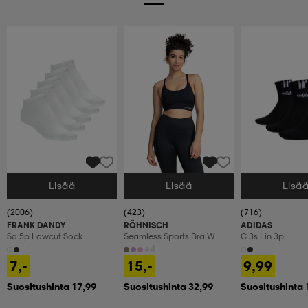
Lisää
Lisää
Lisä
Valitse Koko
Valitse Koko
Valitse Koko
(2006)
(423)
(716)
FRANK DANDY
RÖHNISCH
ADIDAS
So 5p Lowcut Sock
Seamless Sports Bra W
C 3s Lin 3p
+4
7,-
15,-
9,99
Suositushinta 17,99
Suositushinta 32,99
Suositushinta 