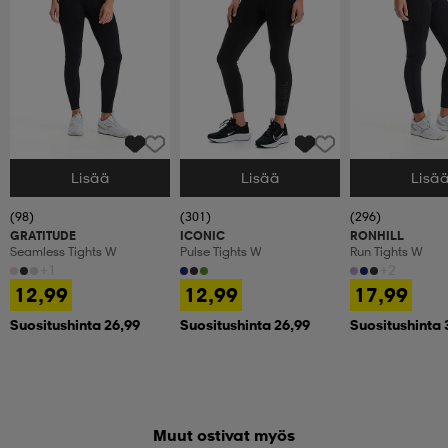
Lisää
Lisää
Lisä
Valitse Koko
Valitse Koko
Valitse Koko
(98)
(301)
(296)
GRATITUDE
ICONIC
RONHILL
Seamless Tights W
Pulse Tights W
Run Tights W
+1
+2
12,99
12,99
17,99
Suositushinta 26,99
Suositushinta 26,99
Suositushinta 
Muut ostivat myös