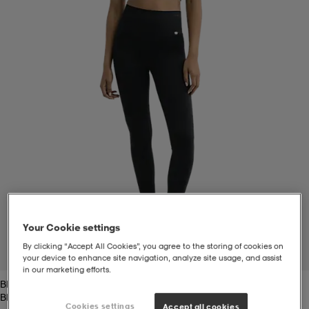
t
uskengät
dat
uskengät
alit
saappaat
t
alit
aatteet
saappaat
it
alit
it
saappaat
elikengät
 & hameet
kengät & saappaat
 & paidat
elikengät
aatteet
kengät & saappaat
Your Cookie settings
t & Uimapuvut
kengät
set
kengät & saappaat
et
kengät
By clicking “Accept All Cookies”, you agree to the storing of cookies on
1
/
3
your device to enhance site navigation, analyze site usage, and assist
in our marketing efforts.
Black
aatteet
tarvikkeet
olasit
kengät
rrastot
tarvikkeet
Black
Cookies settings
Accept all cookies