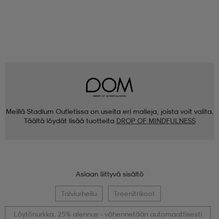
Meillä Stadium Outletissa on useita eri malleja, joista voit valita.
Täältä löydät lisää tuotteita
DROP OF MINDFULNESS
Asiaan liittyvä sisältö
Talviurheilu
Treenitrikoot
Löytönurkka, 25% alennus - vähennetään automaattisesti