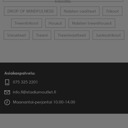
kassalla.
DROP OF MINDFULNESS
Naisten vaatteet
Trikoot
Treenitrikoot
Housut
Naisten treenihousut
Varusteet
Treeni
Treenivaatteet
Juoksutrikoot
Asiakaspalvelu:
075 325 2201
info.fi@stadiumoutlet.fi
Maanantai-perjantai 10.00-14.00