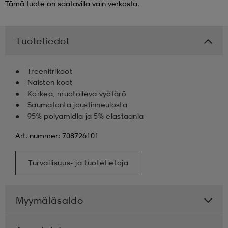
Tämä tuote on saatavilla vain verkosta.
 & otsanauhat
 & otsanauhat
asut
Tuotetiedot
et
Treenitrikoot
Naisten koot
Korkea, muotoileva vyötärö
rrastot
s
Saumatonta joustinneulosta
95% polyamidia ja 5% elastaania
Art. nummer: 708726101
s
Turvallisuus- ja tuotetietoja
Myymäläsaldo