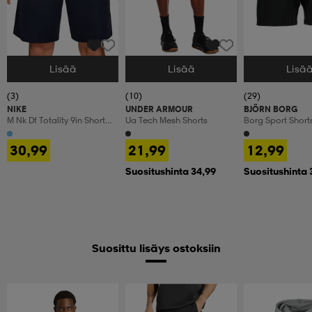
Lisää
Lisää
Lisä
Valitse Koko
Valitse Koko
Valitse Koko
(3)
(10)
(29)
NIKE
UNDER ARMOUR
BJÖRN BORG
M Nk Df Totality 9in Short
Ua Tech Mesh Shorts
Borg Sport Short
(consume
30,99
21,99
12,99
Suositushinta 34,99
Suositushinta 
Suosittu lisäys ostoksiin