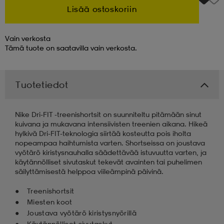
Lisää ostoskoriin
 & otsanauhat
 & otsanauhat
asut
Vain verkosta
Tämä tuote on saatavilla vain verkosta.
et
Tuotetiedot
rrastot
s
Nike Dri-FIT -treenishortsit on suunniteltu pitämään sinut
kuivana ja mukavana intensiivisten treenien aikana. Hikeä
hylkivä Dri-FIT-teknologia siirtää kosteutta pois iholta
s
nopeampaa haihtumista varten. Shortseissa on joustava
vyötärö kiristysnauhalla säädettävää istuvuutta varten, ja
käytännölliset sivutaskut tekevät avainten tai puhelimen
säilyttämisestä helppoa viileämpinä päivinä.
Treenishortsit
Miesten koot
Joustava vyötärö kiristysnyörillä
Käytännölliset sivutaskut