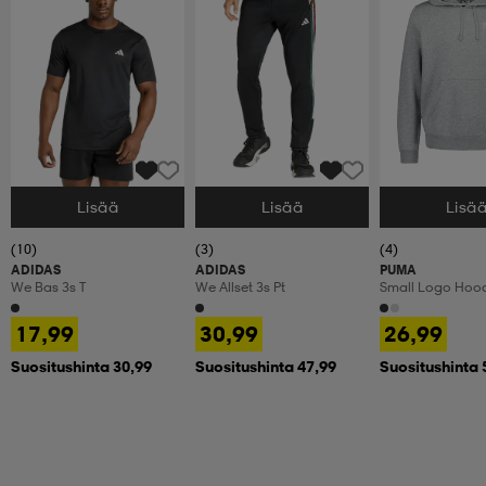
Lisää
Lisää
Lisä
Valitse Koko
Valitse Koko
Valitse Koko
(10)
(3)
(4)
ADIDAS
ADIDAS
PUMA
We Bas 3s T
We Allset 3s Pt
Small Logo Hood
17,99
30,99
26,99
Suositushinta 30,99
Suositushinta 47,99
Suositushinta 