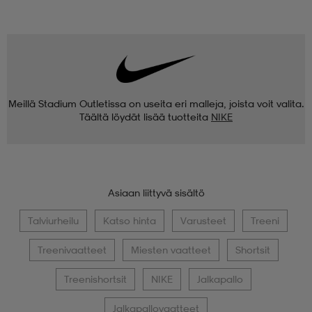
Meillä Stadium Outletissa on useita eri malleja, joista voit valita.
Täältä löydät lisää tuotteita
NIKE
Asiaan liittyvä sisältö
Talviurheilu
Katso hinta
Varusteet
Treeni
Treenivaatteet
Miesten vaatteet
Shortsit
Treenishortsit
NIKE
Jalkapallo
Jalkapallovaatteet