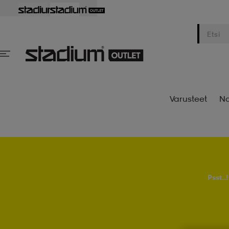
Varusteet
Na
Psst..