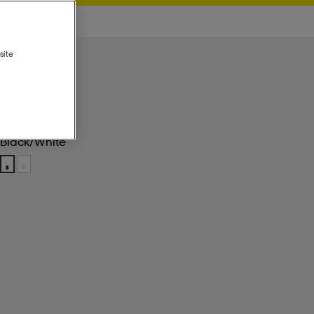
site
Black/white
Black/white