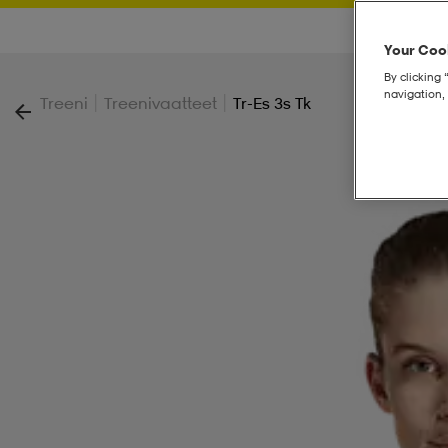
Your Cook
By clicking 
navigation, 
|
|
Treeni
Treenivaatteet
Tr-Es 3s Tk