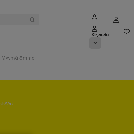
Kirjaudu
Myymälämme
 sisään