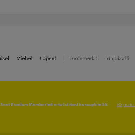
iset
Miehet
Lapset
Tuotemerkit
Lahjakortti
! Saat Stadium Memberinä ostoksistasi bonuspisteitä.
Kirjaudu