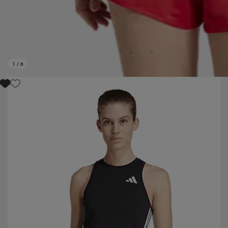
1
/
6