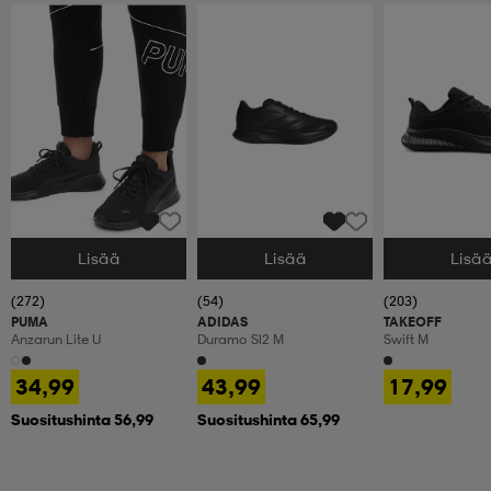
Lisää
Lisää
Lisä
Valitse Koko
Valitse Koko
Valitse Koko
(272)
(54)
(203)
PUMA
ADIDAS
TAKEOFF
Anzarun Lite U
Duramo Sl2 M
Swift M
34,99
43,99
17,99
Suositushinta 56,99
Suositushinta 65,99