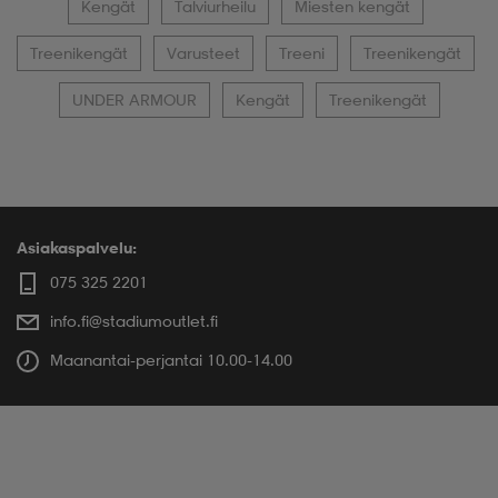
Kengät
Talviurheilu
Miesten kengät
Treenikengät
Varusteet
Treeni
Treenikengät
UNDER ARMOUR
Kengät
Treenikengät
Asiakaspalvelu:
075 325 2201
info.fi@stadiumoutlet.fi
Maanantai-perjantai 10.00-14.00