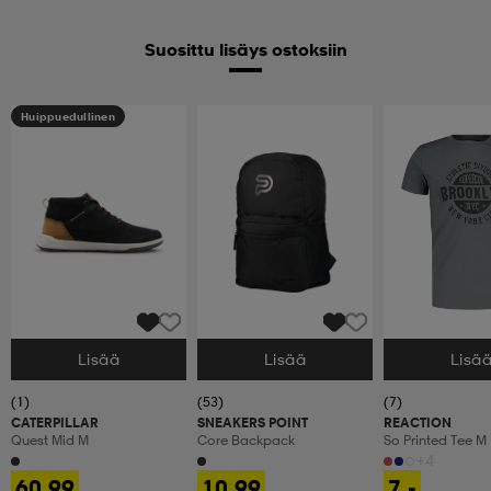
Suosittu lisäys ostoksiin
Huippuedullinen
Lisää
Lisää
Lisä
Valitse Koko
Valitse Koko
Valitse Koko
(1)
(53)
(7)
CATERPILLAR
SNEAKERS POINT
REACTION
Quest Mid M
Core Backpack
So Printed Tee M
+4
60,99
10,99
7,-