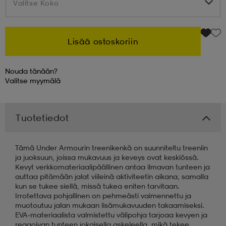
Valitse Koko
Valitse Koko
 & otsanauhat
 & otsanauhat
asut
Lisää ostoskoriin
et
Nouda tänään?
Valitse
myymälä
rrastot
s
Tuotetiedot
s
Tämä Under Armourin treenikenkä on suunniteltu treeniin
ja juoksuun, joissa mukavuus ja keveys ovat keskiössä.
Kevyt verkkomateriaalipäällinen antaa ilmavan tunteen ja
auttaa pitämään jalat viileinä aktiviteetin aikana, samalla
kun se tukee siellä, missä tukea eniten tarvitaan.
Irrotettava pohjallinen on pehmeästi vaimennettu ja
muotoutuu jalan mukaan lisämukavuuden takaamiseksi.
EVA-materiaalista valmistettu välipohja tarjoaa kevyen ja
reagoivan tunteen jokaisella askeleella, mikä tekee