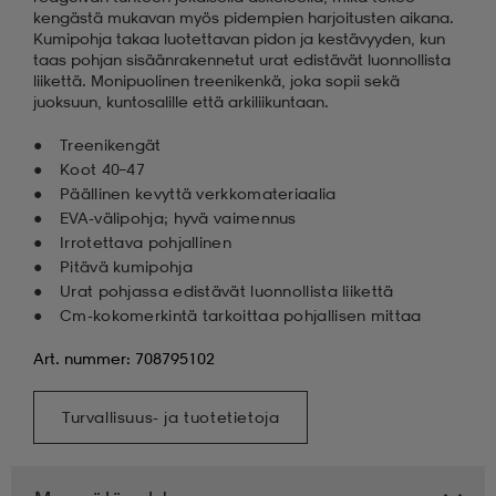
kengästä mukavan myös pidempien harjoitusten aikana.
Kumipohja takaa luotettavan pidon ja kestävyyden, kun
taas pohjan sisäänrakennetut urat edistävät luonnollista
liikettä. Monipuolinen treenikenkä, joka sopii sekä
juoksuun, kuntosalille että arkiliikuntaan.
Treenikengät
Koot 40–47
Päällinen kevyttä verkkomateriaalia
EVA-välipohja; hyvä vaimennus
Irrotettava pohjallinen
Pitävä kumipohja
Urat pohjassa edistävät luonnollista liikettä
Cm-kokomerkintä tarkoittaa pohjallisen mittaa
Art. nummer: 708795102
Turvallisuus- ja tuotetietoja