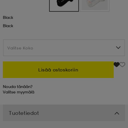
 & otsanauhat
 & otsanauhat
asut
Black
Black
et
Valitse Koko
Valitse Koko
rrastot
s
Lisää ostoskoriin
s
Nouda tänään?
Valitse
myymälä
Tuotetiedot