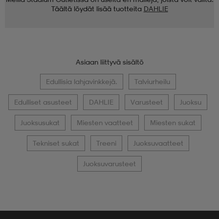
Täältä löydät lisää tuotteita
DAHLIE
Asiaan liittyvä sisältö
Edullisia lahjavinkkejä.
Talviurheilu
Edulliset asusteet
DAHLIE
Varusteet
Juoksu
Juoksusukat
Miesten vaatteet
Miesten sukat
Tekniset sukat
Treeni
Juoksuvaatteet
Juoksuvarusteet