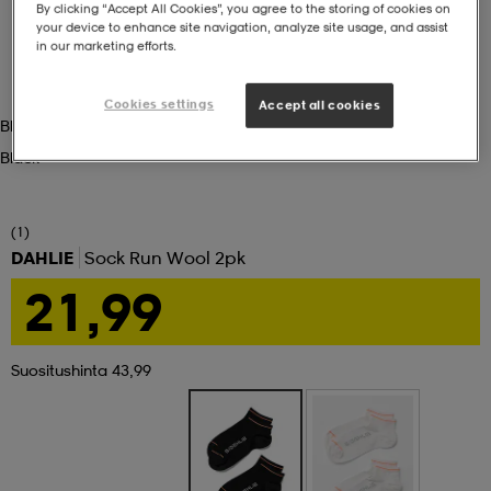
By clicking “Accept All Cookies”, you agree to the storing of cookies on
your device to enhance site navigation, analyze site usage, and assist
set
asut
tarvikkeet
u- & treenikengät
in our marketing efforts.
Cookies settings
Accept all cookies
Black
olasit
eet & lapaset
Black
aatteet
(1)
DAHLIE
Sock Run Wool 2pk
21,99
aatteet
rit
Suositushinta 43,99
eet & lapaset
eet & lapaset
olasit
et
rrastot
set