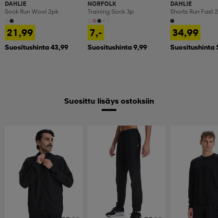
DAHLIE
NORFOLK
DAHLIE
Sock Run Wool 2pk
Training Sock 3p
Shorts Run Fast 2
+1
21,99
7,-
34,99
Suositushinta 43,99
Suositushinta 9,99
Suositushinta 
Suosittu lisäys ostoksiin