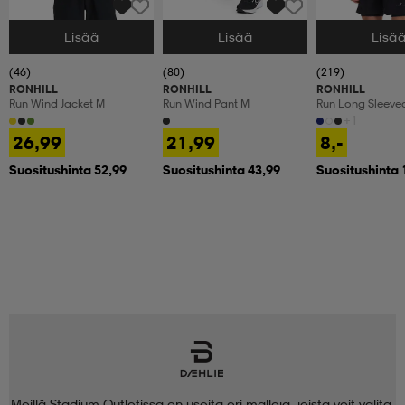
Lisää
Lisää
Lisä
Valitse Koko
Valitse Koko
Valitse Koko
(46)
(80)
(219)
RONHILL
RONHILL
RONHILL
Run Wind Jacket M
Run Wind Pant M
Run Long Sleeve
+1
26,99
21,99
8,-
Suositushinta 52,99
Suositushinta 43,99
Suositushinta 
Meillä Stadium Outletissa on useita eri malleja, joista voit valita.