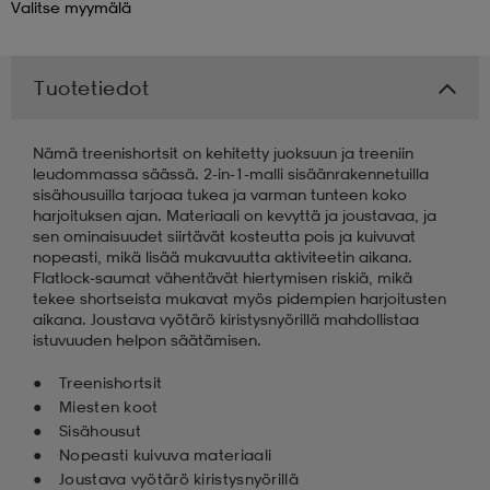
Valitse
myymälä
 & otsanauhat
 & otsanauhat
asut
Tuotetiedot
et
Nämä treenishortsit on kehitetty juoksuun ja treeniin
leudommassa säässä. 2-in-1-malli sisäänrakennetuilla
sisähousuilla tarjoaa tukea ja varman tunteen koko
rrastot
s
harjoituksen ajan. Materiaali on kevyttä ja joustavaa, ja
sen ominaisuudet siirtävät kosteutta pois ja kuivuvat
nopeasti, mikä lisää mukavuutta aktiviteetin aikana.
Flatlock-saumat vähentävät hiertymisen riskiä, mikä
s
tekee shortseista mukavat myös pidempien harjoitusten
aikana. Joustava vyötärö kiristysnyörillä mahdollistaa
istuvuuden helpon säätämisen.
Treenishortsit
Miesten koot
Sisähousut
Nopeasti kuivuva materiaali
Joustava vyötärö kiristysnyörillä