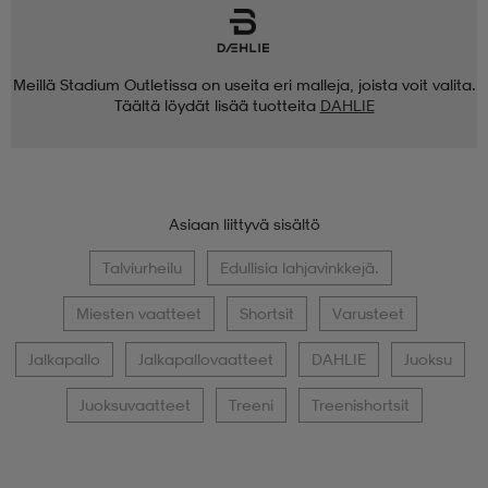
Meillä Stadium Outletissa on useita eri malleja, joista voit valita.
Täältä löydät lisää tuotteita
DAHLIE
Asiaan liittyvä sisältö
Talviurheilu
Edullisia lahjavinkkejä.
Miesten vaatteet
Shortsit
Varusteet
Jalkapallo
Jalkapallovaatteet
DAHLIE
Juoksu
Juoksuvaatteet
Treeni
Treenishortsit