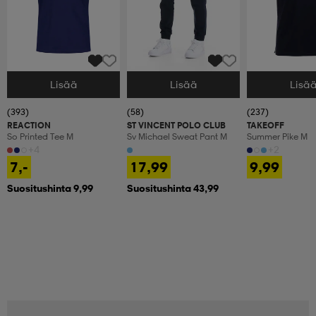
Lisää
Lisää
Lisä
Valitse Koko
Valitse Koko
Valitse Koko
(393)
(58)
(237)
REACTION
ST VINCENT POLO CLUB
TAKEOFF
So Printed Tee M
Sv Michael Sweat Pant M
Summer Pike M
+4
+2
7,-
17,99
9,99
Suositushinta 9,99
Suositushinta 43,99