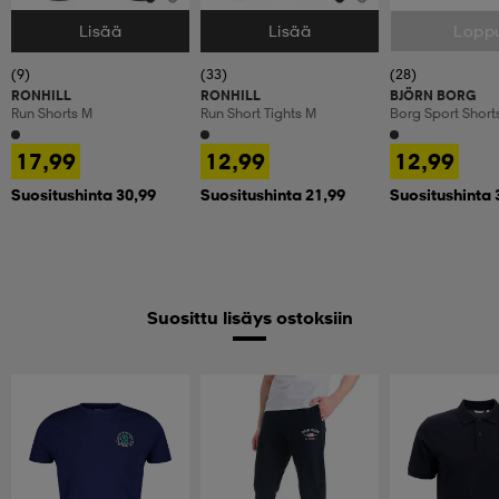
Lisää
Lisää
Lopp
Valitse Koko
Valitse Koko
Valitse Koko
(9)
(33)
(28)
RONHILL
RONHILL
BJÖRN BORG
Run Shorts M
Run Short Tights M
Borg Sport Short
17,99
12,99
12,99
Suositushinta 30,99
Suositushinta 21,99
Suositushinta 
Suosittu lisäys ostoksiin