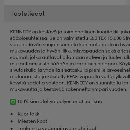
Tuotetiedot
KENNEDY on kestävä ja toiminnallinen kuoritakki, joka o
sääolosuhteissa. Se on valmistettu Q.B TEX 15.000 Str
vedenpitävän suojan samalla kun materiaali on hyvi
mukavuuden ja hyvän liikkumisvapauden sekä arjessa e
saumat, jotka auttavat pitämään sateen ja tuulen ul
mukauttamisesta säähän ja tarpeisiin helppoa. Käytän
sivutaskulla ja yhdellä sisätaskulla pienille arvoesine
materiaalista ja käsitelty PFAS-vapaalla vettähylkiväll
kevyttä sadetta vastaan. KENNEDY on suunniteltu tar
mukavuutta ja kestävää rakennetta ympäri vuoden.
100% kierrätettyä polyesteriä
Lue lisää
Kuoritakki
Miesten koot
Tuulen- ja vedenpitävä materiaali