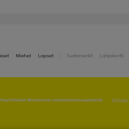
iset
Miehet
Lapset
Tuotemerkit
Lahjakortti
! Saat Stadium Memberinä ostoksistasi bonuspisteitä.
Kirjaudu