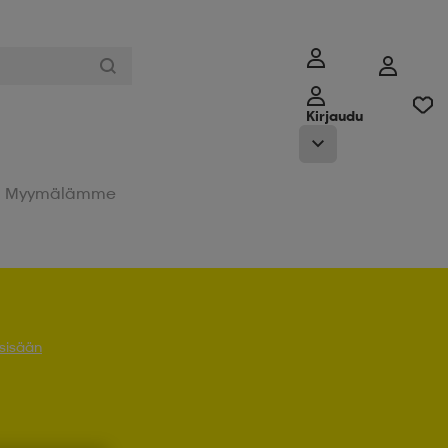
Kirjaudu
Myymälämme
 sisään