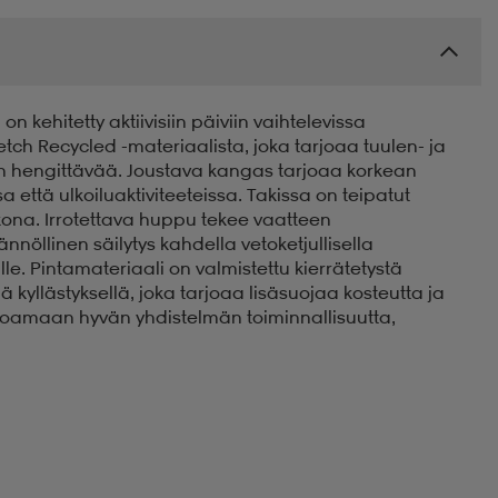
n kehitetty aktiivisiin päiviin vaihtelevissa
etch Recycled -materiaalista, joka tarjoaa tuulen- ja
n hengittävää. Joustava kangas tarjoaa korkean
ttä ulkoiluaktiviteeteissa. Takissa on teipatut
kona. Irrotettava huppu tekee vaatteen
nöllinen säilytys kahdella vetoketjullisella
ille. Pintamateriaali on valmistettu kierrätetystä
ä kyllästyksellä, joka tarjoaa lisäsuojaa kosteutta ja
joamaan hyvän yhdistelmän toiminnallisuutta,