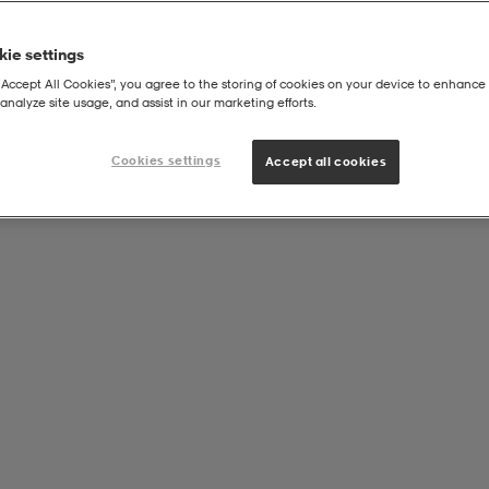
ie settings
“Accept All Cookies”, you agree to the storing of cookies on your device to enhance 
analyze site usage, and assist in our marketing efforts.
Cookies settings
Accept all cookies