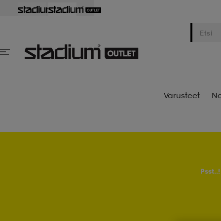
Varusteet
Na
Psst..