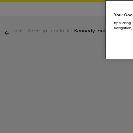
Your Cook
By clicking 
navigation, 
|
|
Takit
Sade- ja kuoritakit
Kennedy Jackt Men