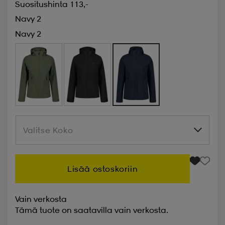
Suositushinta 113,-
Navy 2
Navy 2
Valitse Koko
Valitse Koko
Lisää ostoskoriin
Vain verkosta
Tämä tuote on saatavilla vain verkosta.